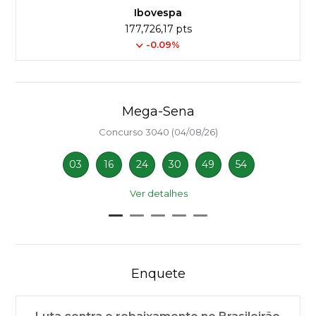
Ibovespa
177,726,17 pts
-0.09%
Mega-Sena
Concurso 3040 (04/08/26)
03
16
24
30
49
54
Ver detalhes
Enquete