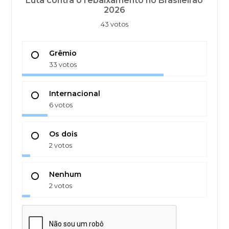
Luta contra o rebaixamento no Brasileirão
2026
43 votos
Grêmio
33 votos
Internacional
6 votos
Os dois
2 votos
Nenhum
2 votos