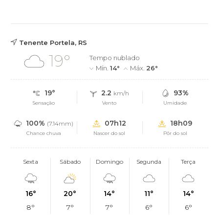
Tenente Portela, RS
19°
Tempo nublado
Mín.
14°
Máx.
26°
19°
2.2
93%
km/h
Sensação
Vento
Umidade
100%
07h12
18h09
(7.14mm)
Chance chuva
Nascer do sol
Pôr do sol
Sexta
Sábado
Domingo
Segunda
Terça
16°
20°
14°
11°
14°
8°
7°
7°
6°
6°