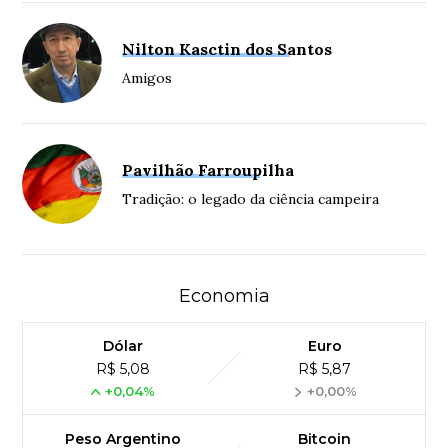
Nilton Kasctin dos Santos
Amigos
Pavilhão Farroupilha
Tradição: o legado da ciência campeira
Economia
Dólar
Euro
R$ 5,08
R$ 5,87
+0,04%
+0,00%
Peso Argentino
Bitcoin