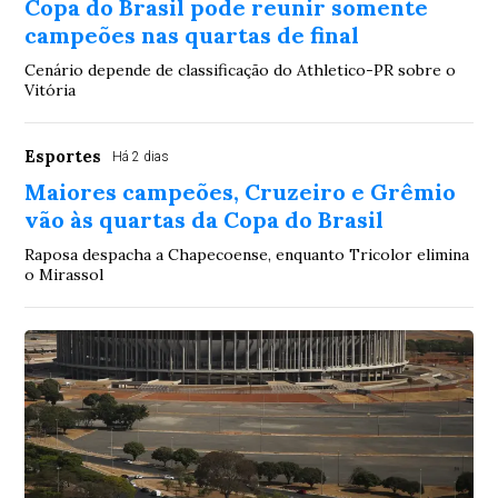
Copa do Brasil pode reunir somente
campeões nas quartas de final
Cenário depende de classificação do Athletico-PR sobre o
Vitória
Esportes
Há 2 dias
Maiores campeões, Cruzeiro e Grêmio
vão às quartas da Copa do Brasil
Raposa despacha a Chapecoense, enquanto Tricolor elimina
o Mirassol