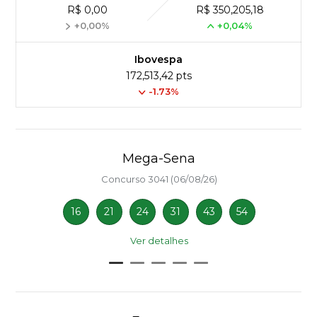
R$ 0,00
R$ 350,205,18
+0,00%
+0,04%
Ibovespa
172,513,42 pts
-1.73%
Mega-Sena
Concurso 3041 (06/08/26)
16
21
24
31
43
54
Ver detalhes