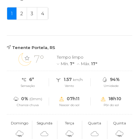
1
2
3
4
Tenente Portela, RS
7°
Tempo limpo
Mín.
7°
Máx.
17°
6°
1.57
94%
km/h
Sensação
Vento
Umidade
0%
07h11
18h10
(0mm)
Chance chuva
Nascer do sol
Pôr do sol
Domingo
Segunda
Terça
Quarta
Quinta