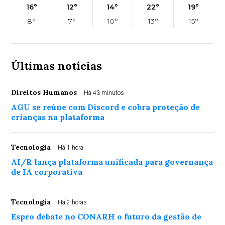
16°
12°
14°
22°
19°
8°
7°
10°
13°
15°
Últimas notícias
Direitos Humanos
Há 43 minutos
AGU se reúne com Discord e cobra proteção de
crianças na plataforma
Tecnologia
Há 1 hora
AI/R lança plataforma unificada para governança
de IA corporativa
Tecnologia
Há 2 horas
Espro debate no CONARH o futuro da gestão de