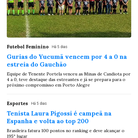
Futebol Feminino
Há 5 dias
Gurias do Yucumã vencem por 4 a 0 na
estreia do Gauchão
Equipe de Tenente Portela venceu as Minas de Candiota por
4 a 0, teve destaque das estreantes e já se prepara para o
próximo compromisso em Porto Alegre
Esportes
Há 5 dias
Tenista Laura Pigossi é campeã na
Espanha e volta ao top 200
Brasileira fatura 100 pontos no ranking e deve alcançar o
195º lugar