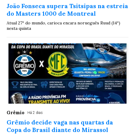
João Fonseca supera Tsitsipas na estreia
do Masters 1000 de Montreal
Atual 27º do mundo, carioca encara norueguês Ruud (14º)
nesta quinta
Grêmio
Há 2 dias
Grêmio decide vaga nas quartas da
Copa do Brasil diante do Mirassol