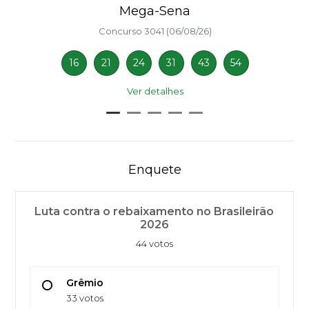
Mega-Sena
Concurso 3041 (06/08/26)
16
21
24
31
43
54
Ver detalhes
Enquete
Luta contra o rebaixamento no Brasileirão
2026
44 votos
Grêmio
33 votos