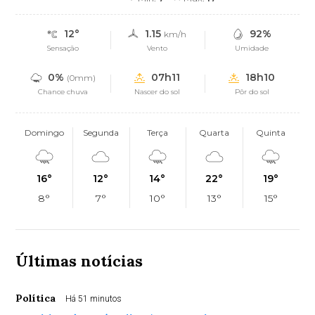
12°
1.15
92%
km/h
Sensação
Vento
Umidade
0%
07h11
18h10
(0mm)
Chance chuva
Nascer do sol
Pôr do sol
Domingo
Segunda
Terça
Quarta
Quinta
16°
12°
14°
22°
19°
8°
7°
10°
13°
15°
Últimas notícias
Política
Há 51 minutos