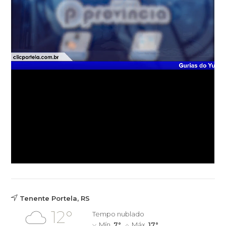
Tenente Portela, RS
12°
Tempo nublado
Mín.
7°
Máx.
17°