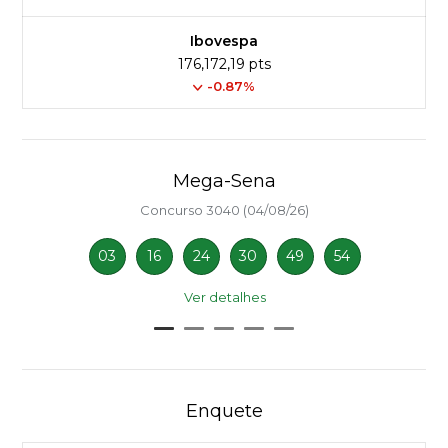
Ibovespa
176,172,19 pts
-0.87%
Mega-Sena
Concurso 3040 (04/08/26)
03
16
24
30
49
54
Ver detalhes
Enquete