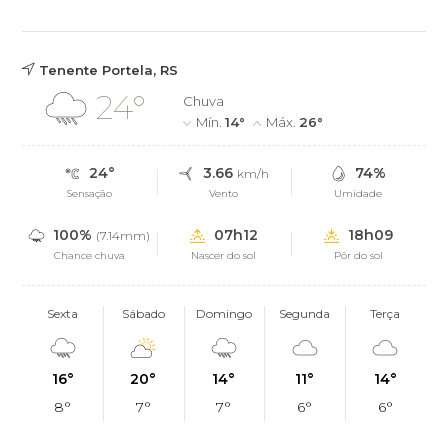
Tenente Portela, RS
24°
Chuva
Mín.
14°
Máx.
26°
24°
3.66
74%
km/h
Sensação
Vento
Umidade
100%
07h12
18h09
(7.14mm)
Chance chuva
Nascer do sol
Pôr do sol
Sexta
Sábado
Domingo
Segunda
Terça
16°
20°
14°
11°
14°
8°
7°
7°
6°
6°