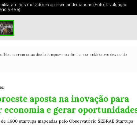
bilitaram aos moradores apresentar demandas (Foto: Divulgação
ência Belê)
lo. Nos reservamos ao direito de reprovar ou eliminar comentários em desacordo
ras
roeste aposta na inovação para
r economia e gerar oportunidade
 de 1.600 startups mapeadas pelo Observatório SEBRAE Startups