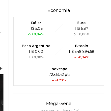
Economia
Dólar
Euro
R$ 5,08
R$ 5,87
e
+0,04%
+0,00%
Peso Argentino
Bitcoin
R$ 0,00
R$ 348,894,68
+0,00%
-0,34%
p.
Ibovespa
172,513,42 pts
-1.73%
Mega-Sena
Concurso 3041 (06/08/26)