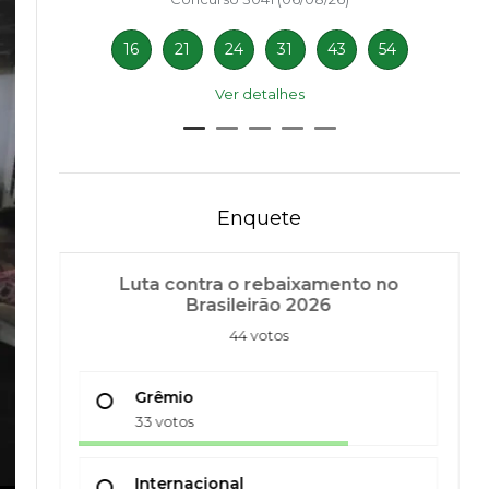
16
21
24
31
43
54
Ver detalhes
Enquete
Luta contra o rebaixamento no
Brasileirão 2026
44 votos
Grêmio
33 votos
Internacional