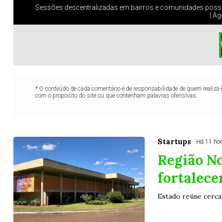
Sessões descentralizadas em bairros e comunidades possi
| Ag
* O conteúdo de cada comentário é de responsabilidade de quem realizá-
com o propósito do site ou que contenham palavras ofensivas.
Startups
Há 11 ho
Região No
fortalece
Estado reúne cerca