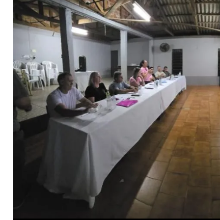
06
09
10
11
11
15
16
18
2
16
19
20
21
29
37
43
46
4
22
60
65
69
78
er detalhes
Ver detalhes