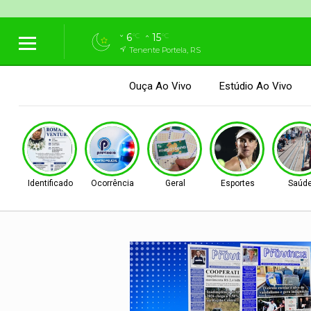
6
15
°C
°C
Tenente Portela, RS
Ouça Ao Vivo
Estúdio Ao Vivo
Identificado
Ocorrência
Geral
Esportes
Saúd