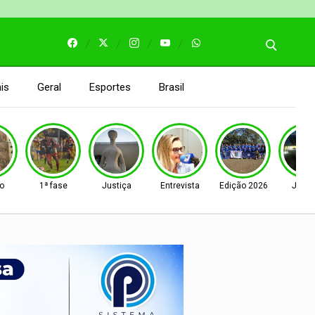
is
Geral
Esportes
Brasil
o
1ª fase
Justiça
Entrevista
Edição 2026
Justi