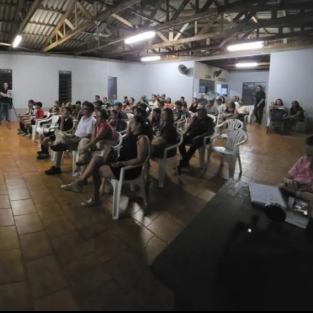
1
26
27
03
07
08
11
28
50
9
50
57
Ver detalhes
88
91