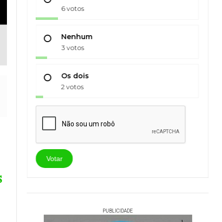
6 votos
Nenhum
3 votos
Os dois
2 votos
Votar
s
PUBLICIDADE