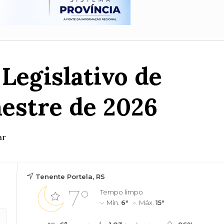
 Legislativo de
estre de 2026
ar
Tenente Portela, RS
7°
Tempo limpo
Mín.
6°
Máx.
15°