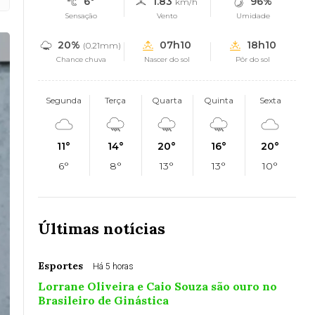
6°
1.83
96%
km/h
Sensação
Vento
Umidade
20%
07h10
18h10
(0.21mm)
Chance chuva
Nascer do sol
Pôr do sol
Segunda
Terça
Quarta
Quinta
Sexta
11°
14°
20°
16°
20°
6°
8°
13°
13°
10°
Últimas notícias
Esportes
Há 5 horas
Lorrane Oliveira e Caio Souza são ouro no
Brasileiro de Ginástica