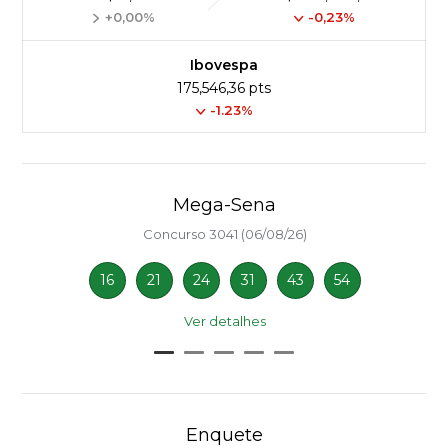
+0,00%
-0,23%
Ibovespa
175,546,36 pts
-1.23%
Mega-Sena
Concurso 3041 (06/08/26)
16
21
24
31
43
54
Ver detalhes
Enquete