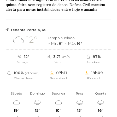
quinta-feira, sem registro de danos; Defesa Civil mantém
alerta para novas instabilidades entre hoje e amanhã
Tenente Portela, RS
12°
Tempo nublado
Mín.
8°
Máx.
16°
12°
3.71
97%
km/h
Sensação
Vento
Umidade
100%
07h11
18h09
(2.65mm)
Chance chuva
Nascer do sol
Pôr do sol
Sábado
Domingo
Segunda
Terça
Quarta
19°
15°
10°
13°
16°