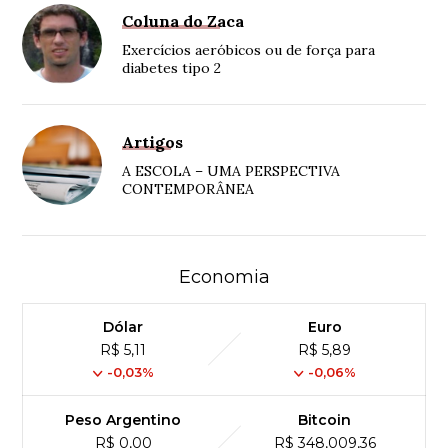
Coluna do Zaca
Exercícios aeróbicos ou de força para
diabetes tipo 2
Artigos
A ESCOLA – UMA PERSPECTIVA
CONTEMPORÂNEA
Economia
Dólar
Euro
R$ 5,11
R$ 5,89
-0,03%
-0,06%
Peso Argentino
Bitcoin
R$ 0,00
R$ 348,009,36