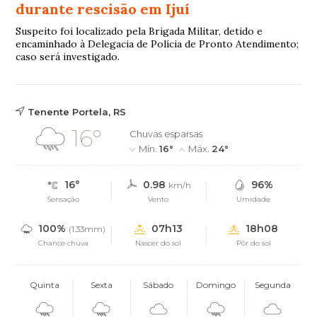
durante rescisão em Ijuí
Suspeito foi localizado pela Brigada Militar, detido e
encaminhado à Delegacia de Polícia de Pronto Atendimento;
caso será investigado.
Tenente Portela, RS
16°
Chuvas esparsas
Mín.
16°
Máx.
24°
16°
0.98
96%
km/h
Sensação
Vento
Umidade
100%
07h13
18h08
(1.33mm)
Chance chuva
Nascer do sol
Pôr do sol
Quinta
Sexta
Sábado
Domingo
Segunda