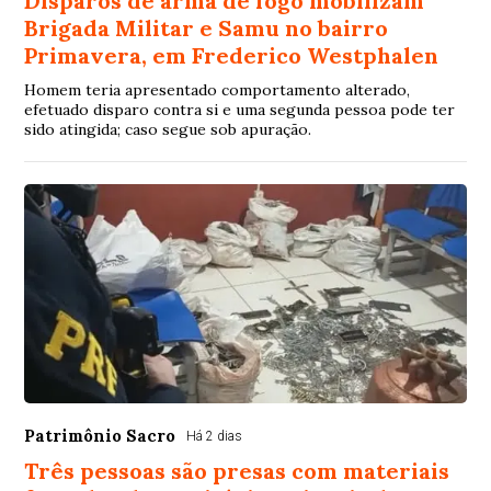
Disparos de arma de fogo mobilizam
Brigada Militar e Samu no bairro
Primavera, em Frederico Westphalen
Homem teria apresentado comportamento alterado,
efetuado disparo contra si e uma segunda pessoa pode ter
sido atingida; caso segue sob apuração.
Patrimônio Sacro
Há 2 dias
Três pessoas são presas com materiais