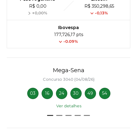
R$ 0,00
R$ 350,298,65
+0,00%
-0,13%
Ibovespa
177,726,17 pts
-0.09%
Mega-Sena
Concurso 3040 (04/08/26)
03
16
24
30
49
54
Ver detalhes