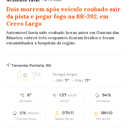
Dois morrem após veículo roubado sair
da pista e pegar fogo na BR-392, em
Cerro Largo
Automóvel havia sido roubado horas antes em Guarani das
Missões; outros três ocupantes ficaram feridos e foram
encaminhados a hospitais da região.
Tenente Portela, RS
7°
Tempo limpo
Mín.
7°
Máx.
17°
6°
1.57
94%
km/h
Sensação
Vento
Umidade
0%
07h11
18h10
(0mm)
Chance chuva
Nascer do sol
Pôr do sol