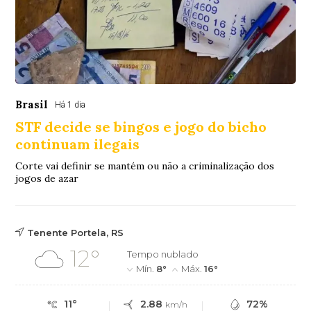
Brasil
Há 1 dia
STF decide se bingos e jogo do bicho
continuam ilegais
Corte vai definir se mantém ou não a criminalização dos
jogos de azar
Tenente Portela, RS
12°
Tempo nublado
Mín.
8°
Máx.
16°
11°
2.88
72%
km/h