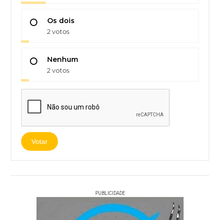
Os dois
2 votos
Nenhum
2 votos
Votar
PUBLICIDADE