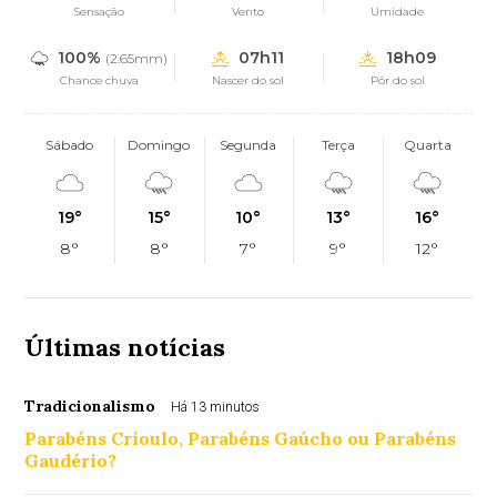
Sensação
Vento
Umidade
100%
07h11
18h09
(2.65mm)
Chance chuva
Nascer do sol
Pôr do sol
Sábado
Domingo
Segunda
Terça
Quarta
19°
15°
10°
13°
16°
8°
8°
7°
9°
12°
Últimas notícias
Tradicionalismo
Há 13 minutos
Parabéns Crioulo, Parabéns Gaúcho ou Parabéns
Gaudério?