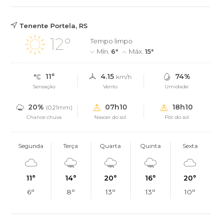
Tenente Portela, RS
12°
Tempo limpo
Mín.
6°
Máx.
15°
11°
4.15
74%
km/h
Sensação
Vento
Umidade
20%
07h10
18h10
(0.21mm)
Chance chuva
Nascer do sol
Pôr do sol
Segunda
Terça
Quarta
Quinta
Sexta
11°
14°
20°
16°
20°
6°
8°
13°
13°
10°