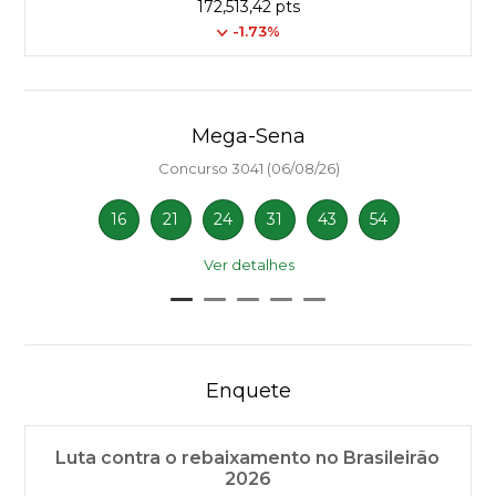
172,513,42 pts
-1.73%
Mega-Sena
Concurso 3041 (06/08/26)
16
21
24
31
43
54
Ver detalhes
Enquete
Luta contra o rebaixamento no Brasileirão
2026