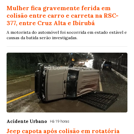
Mulher fica gravemente ferida em
colisão entre carro e carreta na RSC-
377, entre Cruz Alta e Ibirubá
A motorista do automóvel foi socorrida em estado estável e
causas da batida serão investigadas.
Acidente Urbano
Há 19 horas
Jeep capota após colisão em rotatória