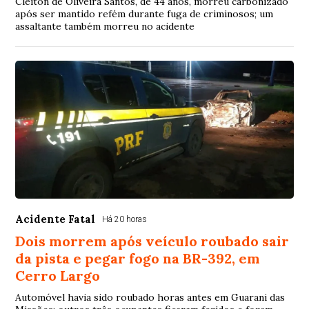
Cleiton de Oliveira Santos, de 44 anos, morreu carbonizado
após ser mantido refém durante fuga de criminosos; um
assaltante também morreu no acidente
Acidente Fatal
Há 20 horas
Dois morrem após veículo roubado sair
da pista e pegar fogo na BR-392, em
Cerro Largo
Automóvel havia sido roubado horas antes em Guarani das