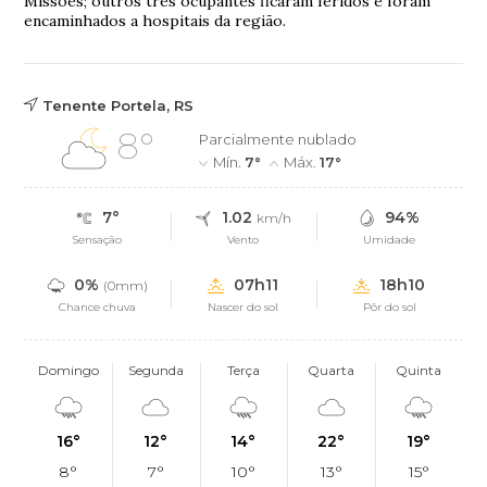
Missões; outros três ocupantes ficaram feridos e foram
encaminhados a hospitais da região.
Tenente Portela, RS
8°
Parcialmente nublado
Mín.
7°
Máx.
17°
7°
1.02
94%
km/h
Sensação
Vento
Umidade
0%
07h11
18h10
(0mm)
Chance chuva
Nascer do sol
Pôr do sol
Domingo
Segunda
Terça
Quarta
Quinta
16°
12°
14°
22°
19°
8°
7°
10°
13°
15°