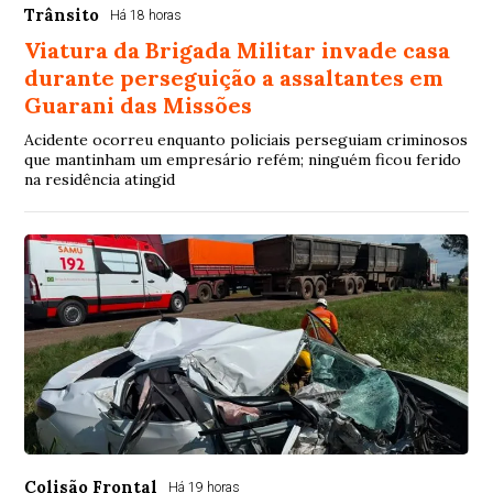
Trânsito
Há 18 horas
Viatura da Brigada Militar invade casa
durante perseguição a assaltantes em
Guarani das Missões
Acidente ocorreu enquanto policiais perseguiam criminosos
que mantinham um empresário refém; ninguém ficou ferido
na residência atingid
Colisão Frontal
Há 19 horas