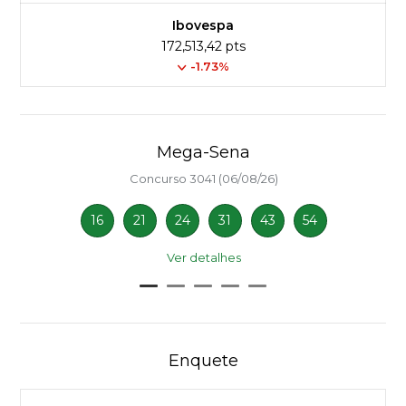
Ibovespa
172,513,42 pts
-1.73%
Mega-Sena
Concurso 3041 (06/08/26)
16
21
24
31
43
54
Ver detalhes
Enquete