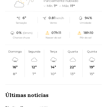
7°
Parcialmente nublado
Mín.
7°
Máx.
17°
6°
0.81
94%
km/h
Sensação
Vento
Umidade
0%
07h11
18h10
(0mm)
Chance chuva
Nascer do sol
Pôr do sol
Domingo
Segunda
Terça
Quarta
Quinta
16°
12°
14°
22°
19°
8°
7°
10°
13°
15°
Últimas notícias