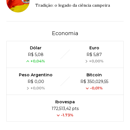
Tradição: o legado da ciência campeira
Economia
Dólar
Euro
R$ 5,08
R$ 5,87
+0,04%
+0,00%
Peso Argentino
Bitcoin
R$ 0,00
R$ 350,029,55
+0,00%
-0,01%
Ibovespa
172,513,42 pts
-1.73%