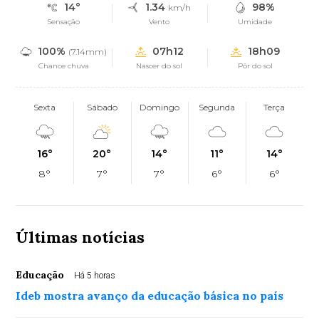
14°
1.34
98%
km/h
Sensação
Vento
Umidade
100%
07h12
18h09
(7.14mm)
Chance chuva
Nascer do sol
Pôr do sol
Sexta
Sábado
Domingo
Segunda
Terça
16°
20°
14°
11°
14°
8°
7°
7°
6°
6°
Últimas notícias
Educação
Há 5 horas
Ideb mostra avanço da educação básica no país