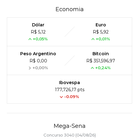
Economia
Dólar
Euro
R$ 5,12
R$ 5,92
+0,05%
+0,01%
Peso Argentino
Bitcoin
R$ 0,00
R$ 351,596,97
+0,00%
+0,24%
Ibovespa
177,726,17 pts
-0.09%
Mega-Sena
Concurso 3040 (04/08/26)