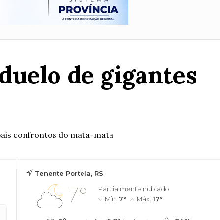
duelo de gigantes
ipais confrontos do mata-mata
Tenente Portela, RS
7°
Parcialmente nublado
Mín.
7°
Máx.
17°