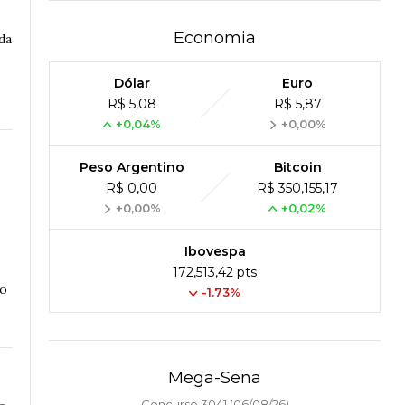
Economia
da
Dólar
Euro
R$ 5,08
R$ 5,87
+0,04%
+0,00%
Peso Argentino
Bitcoin
R$ 0,00
R$ 350,155,17
+0,00%
+0,02%
Ibovespa
172,513,42 pts
 o
-1.73%
Mega-Sena
Concurso 3041 (06/08/26)