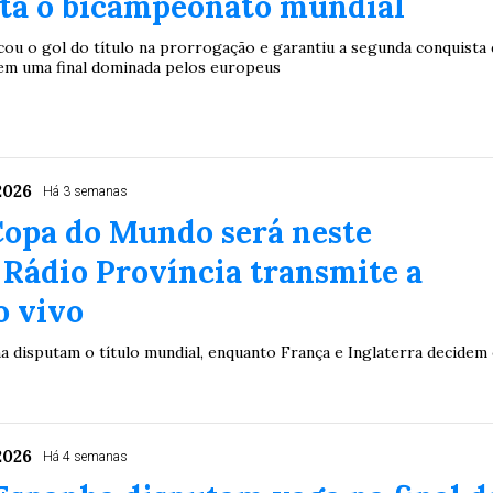
sta o bicampeonato mundial
ou o gol do título na prorrogação e garantiu a segunda conquista 
em uma final dominada pelos europeus
2026
Há 3 semanas
Copa do Mundo será neste
Rádio Província transmite a
o vivo
a disputam o título mundial, enquanto França e Inglaterra decidem
2026
Duplasena
Há 4 semanas
8/26)
Concurso 2993 (07/08/26)