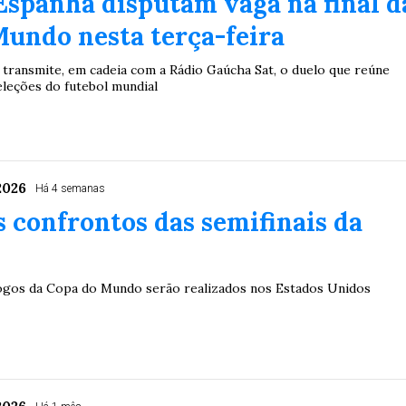
Espanha disputam vaga na final d
undo nesta terça-feira
1
26
27
03
07
08
11
28
50
 transmite, em cadeia com a Rádio Gaúcha Sat, o duelo que reúne
9
50
57
Ver detalhes
eleções do futebol mundial
88
91
2026
Há 4 semanas
s confrontos das semifinais da
ogos da Copa do Mundo serão realizados nos Estados Unidos