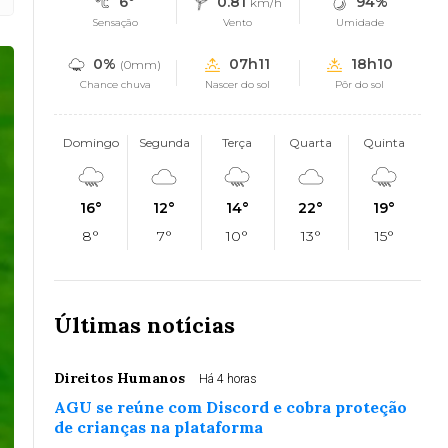
6°
0.81
94%
km/h
Sensação
Vento
Umidade
0%
07h11
18h10
(0mm)
Chance chuva
Nascer do sol
Pôr do sol
Domingo
Segunda
Terça
Quarta
Quinta
16°
12°
14°
22°
19°
8°
7°
10°
13°
15°
Últimas notícias
Direitos Humanos
Há 4 horas
AGU se reúne com Discord e cobra proteção
de crianças na plataforma