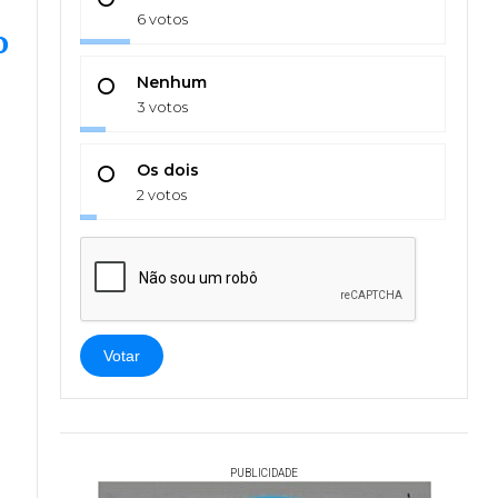
6 votos
o
Nenhum
3 votos
Os dois
2 votos
Votar
PUBLICIDADE