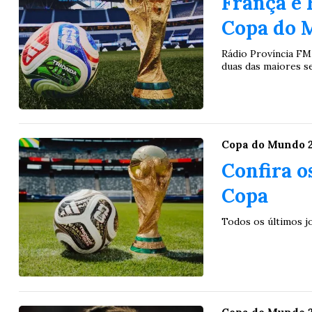
França e 
Copa do M
06
09
10
11
11
15
16
18
2
Rádio Província FM
16
19
20
21
29
37
43
46
4
duas das maiores s
22
60
65
69
78
er detalhes
Ver detalhes
Copa do Mundo 
Confira o
Copa
Todos os últimos j