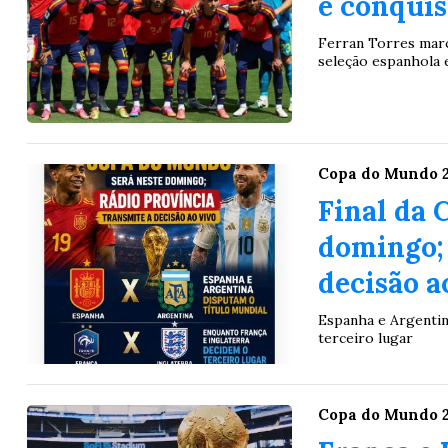
e conqui
Ferran Torres marc
seleção espanhola 
Copa do Mundo 
Final da 
domingo; 
decisão a
Espanha e Argentin
terceiro lugar
Copa do Mundo 
Lotofácil
Lotomania
o 3756 (07/08/26)
Concurso 2960 (07/0