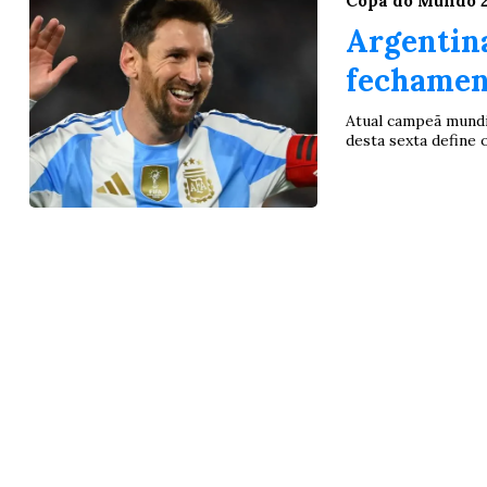
Copa do Mundo 
Argentina
fechament
Atual campeã mundia
desta sexta define 