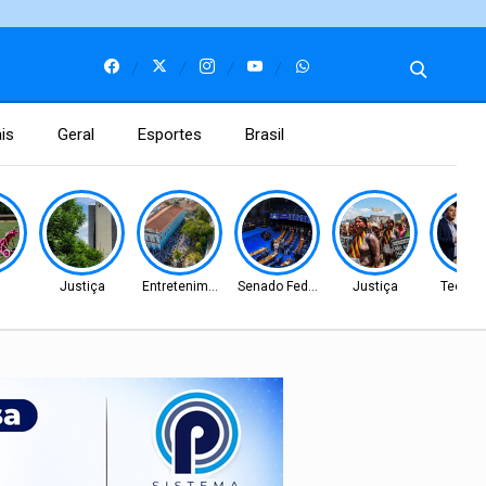
is
Geral
Esportes
Brasil
l
Justiça
Entretenimento
Senado Federal
Justiça
Tecnol