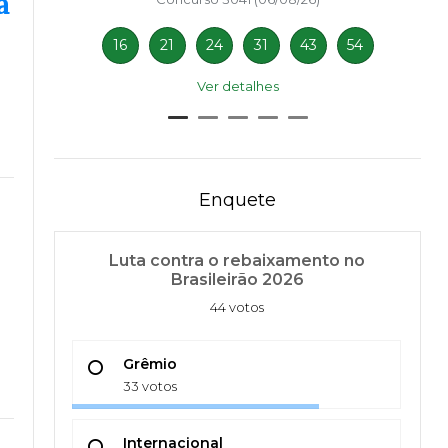
a
16
21
24
31
43
54
Ver detalhes
Enquete
Luta contra o rebaixamento no
Brasileirão 2026
44 votos
Grêmio
33 votos
Internacional