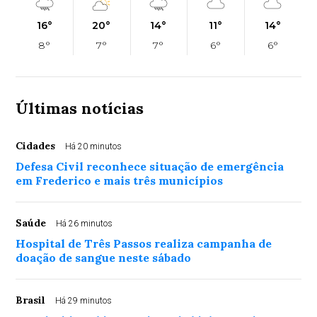
16°
20°
14°
11°
14°
8°
7°
7°
6°
6°
Últimas notícias
Cidades
Há 20 minutos
Defesa Civil reconhece situação de emergência
em Frederico e mais três municípios
Saúde
Há 26 minutos
Hospital de Três Passos realiza campanha de
doação de sangue neste sábado
Brasil
Há 29 minutos