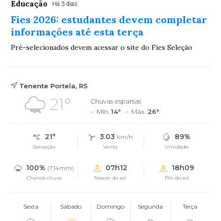
Educação
Há 3 dias
Fies 2026: estudantes devem completar
informações até esta terça
Pré-selecionados devem acessar o site do Fies Seleção
Tenente Portela, RS
21°
Chuvas esparsas
Mín.
14°
Máx.
26°
21°
3.03
89%
km/h
Sensação
Vento
Umidade
100%
07h12
18h09
(7.14mm)
Chance chuva
Nascer do sol
Pôr do sol
Sexta
Sábado
Domingo
Segunda
Terça