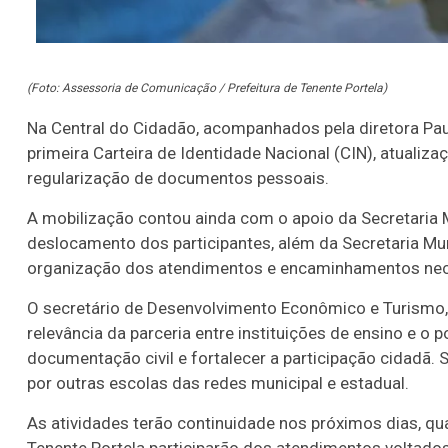
(Foto: Assessoria de Comunicação / Prefeitura de Tenente Portela)
Na Central do Cidadão, acompanhados pela diretora Pau
primeira Carteira de Identidade Nacional (CIN), atualiz
regularização de documentos pessoais.
A mobilização contou ainda com o apoio da Secretaria M
deslocamento dos participantes, além da Secretaria Mun
organização dos atendimentos e encaminhamentos nec
O secretário de Desenvolvimento Econômico e Turismo, H
relevância da parceria entre instituições de ensino e o
documentação civil e fortalecer a participação cidadã
por outras escolas das redes municipal e estadual.
Lotofácil
Lotomania
As atividades terão continuidade nos próximos dias, q
o 3754 (05/08/26)
Concurso 2959 (05/0