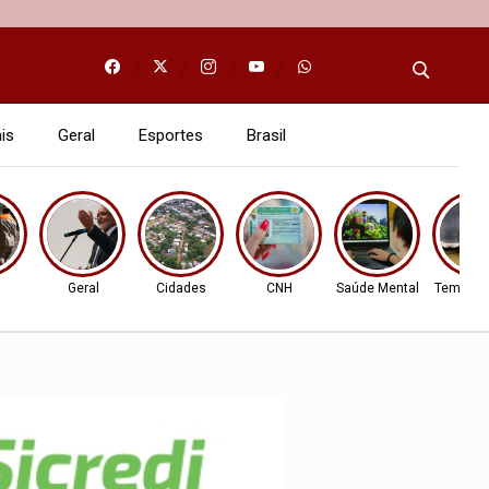
is
Geral
Esportes
Brasil
l
Geral
Cidades
CNH
Saúde Mental
Tempo S