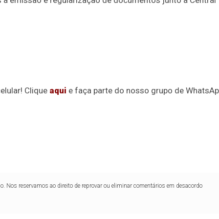
s à emissão e regularização de documentos junto à Central
2
27
33
10
14
16
21
30
31
0
56
61
Ver detalhes
74
93
elular! Clique
aqui
e faça parte do nosso grupo de WhatsAp
lo. Nos reservamos ao direito de reprovar ou eliminar comentários em desacordo