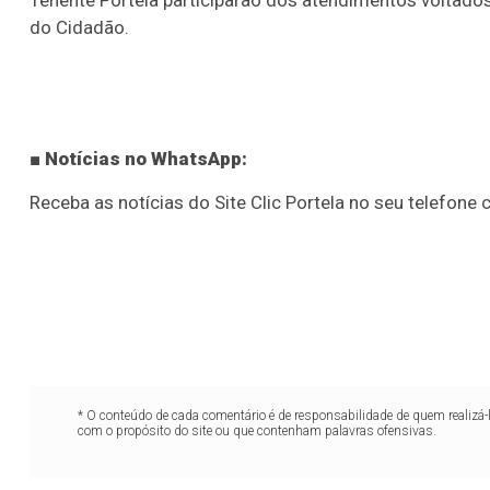
Tenente Portela participarão dos atendimentos voltado
do Cidadão.
05
07
08
11
05
08
10
12
2
16
20
21
23
35
36
43
49
5
25
63
64
65
70
■ Notícias no WhatsApp:
er detalhes
Ver detalhes
Receba as notícias do Site Clic Portela no seu telefone c
* O conteúdo de cada comentário é de responsabilidade de quem realizá-
com o propósito do site ou que contenham palavras ofensivas.