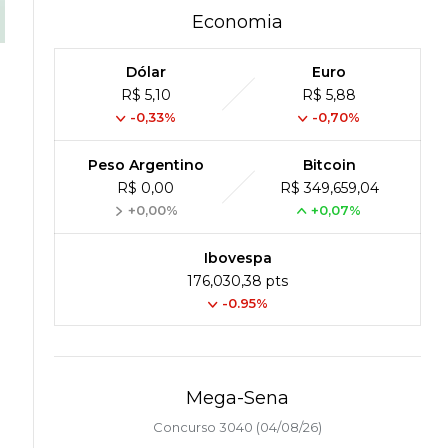
Economia
Dólar
Euro
R$ 5,10
R$ 5,88
-0,33%
-0,70%
Peso Argentino
Bitcoin
R$ 0,00
R$ 349,659,04
+0,00%
+0,07%
Ibovespa
176,030,38 pts
-0.95%
Mega-Sena
Concurso 3040 (04/08/26)