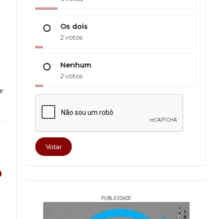
Os dois
2 votos
Nenhum
2 votos
de
Votar
o
PUBLICIDADE