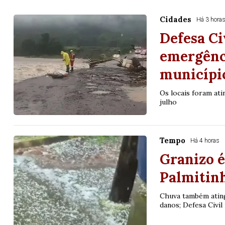
Cidades
Há 3 hora
Defesa Ci
emergênci
municípi
Os locais foram ati
julho
Tempo
Há 4 horas
Granizo é
Palmitinh
Chuva também ating
danos; Defesa Civil