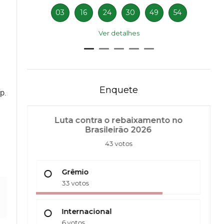
03
16
24
30
49
54
Ver detalhes
Enquete
p.
Luta contra o rebaixamento no
Brasileirão 2026
43 votos
Grêmio
33 votos
Internacional
6 votos