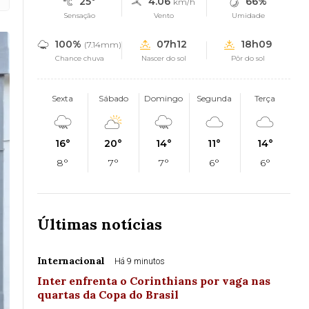
25°
4.06
66%
km/h
Sensação
Vento
Umidade
100%
07h12
18h09
(7.14mm)
Chance chuva
Nascer do sol
Pôr do sol
Sexta
Sábado
Domingo
Segunda
Terça
16°
20°
14°
11°
14°
8°
7°
7°
6°
6°
Últimas notícias
Internacional
Há 9 minutos
Inter enfrenta o Corinthians por vaga nas
quartas da Copa do Brasil