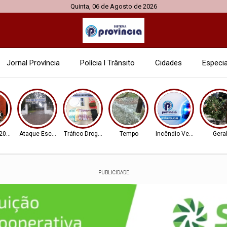
Quinta, 06 de Agosto de 2026
Jornal Província
Polícia l Trânsito
Cidades
Especia
 2026
Ataque Escolar
Tráfico Drogas
Tempo
Incêndio Veicular
Gera
PUBLICIDADE