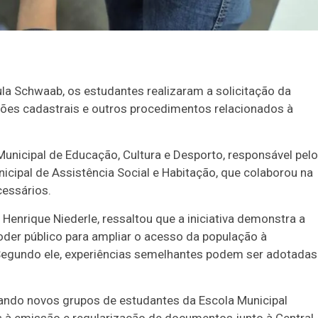
la Schwaab, os estudantes realizaram a solicitação da
ações cadastrais e outros procedimentos relacionados à
unicipal de Educação, Cultura e Desporto, responsável pelo
icipal de Assistência Social e Habitação, que colaborou na
essários.
enrique Niederle, ressaltou que a iniciativa demonstra a
 poder público para ampliar o acesso da população à
. Segundo ele, experiências semelhantes podem ser adotadas
Duplasena
uando novos grupos de estudantes da Escola Municipal
8/26)
Concurso 2992 (05/08/26)