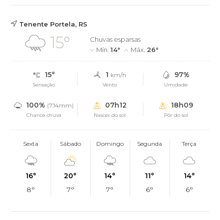
Tenente Portela, RS
15°
Chuvas esparsas
Mín.
14°
Máx.
26°
15°
1
97%
km/h
Sensação
Vento
Umidade
100%
07h12
18h09
(7.14mm)
Chance chuva
Nascer do sol
Pôr do sol
Sexta
Sábado
Domingo
Segunda
Terça
16°
20°
14°
11°
14°
8°
7°
7°
6°
6°