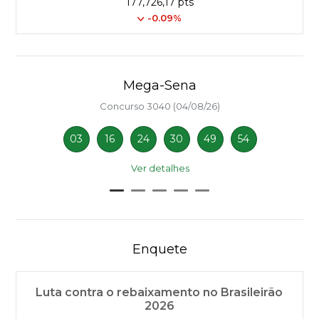
177,726,17 pts
-0.09%
Mega-Sena
Concurso 3040 (04/08/26)
03
16
24
30
49
54
Ver detalhes
Enquete
Luta contra o rebaixamento no Brasileirão
2026