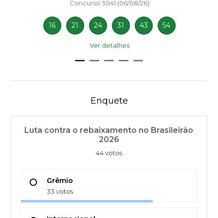
Concurso 3041 (06/08/26)
16
21
24
31
43
54
Ver detalhes
Enquete
Luta contra o rebaixamento no Brasileirão
2026
44 votos
Grêmio
33 votos