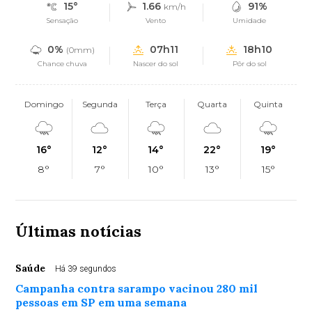
15°
1.66
91%
km/h
Sensação
Vento
Umidade
0%
07h11
18h10
(0mm)
Chance chuva
Nascer do sol
Pôr do sol
Domingo
Segunda
Terça
Quarta
Quinta
16°
12°
14°
22°
19°
8°
7°
10°
13°
15°
Últimas notícias
Saúde
Há 39 segundos
Campanha contra sarampo vacinou 280 mil
pessoas em SP em uma semana