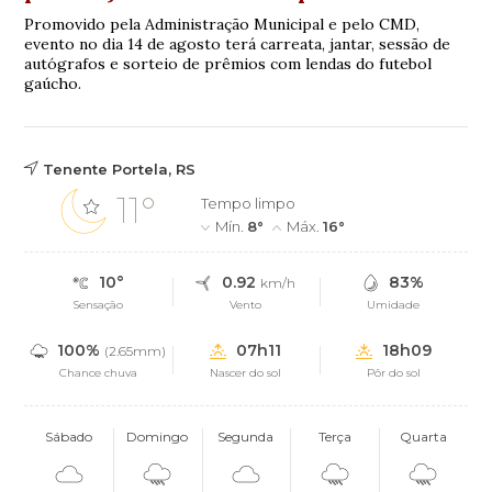
Promovido pela Administração Municipal e pelo CMD,
evento no dia 14 de agosto terá carreata, jantar, sessão de
autógrafos e sorteio de prêmios com lendas do futebol
gaúcho.
Tenente Portela, RS
11°
Tempo limpo
Mín.
8°
Máx.
16°
10°
0.92
83%
km/h
Sensação
Vento
Umidade
100%
07h11
18h09
(2.65mm)
Chance chuva
Nascer do sol
Pôr do sol
Sábado
Domingo
Segunda
Terça
Quarta