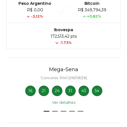
Peso Argentino
Bitcoin
R$ 0,00
R$ 349,794,39
-3,12%
+0,82%
Ibovespa
172,513,42 pts
-1.73%
Mega-Sena
Concurso 3041 (06/08/26)
16
21
24
31
43
54
Ver detalhes