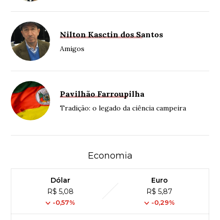
Nilton Kasctin dos Santos
Amigos
Pavilhão Farroupilha
Tradição: o legado da ciência campeira
Economia
Dólar
Euro
R$ 5,08
R$ 5,87
-0,57%
-0,29%