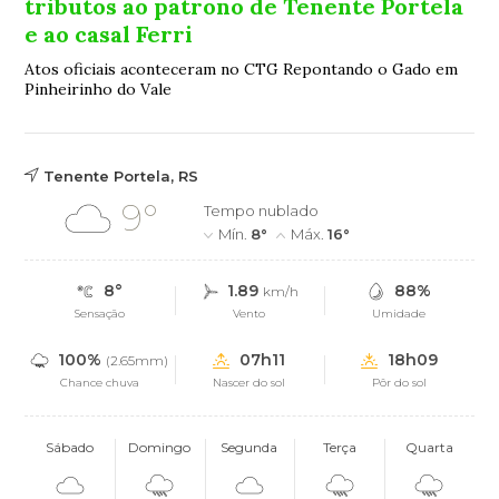
tributos ao patrono de Tenente Portela
e ao casal Ferri
Atos oficiais aconteceram no CTG Repontando o Gado em
Pinheirinho do Vale
Tenente Portela, RS
9°
Tempo nublado
Mín.
8°
Máx.
16°
8°
1.89
88%
km/h
Sensação
Vento
Umidade
100%
07h11
18h09
(2.65mm)
Chance chuva
Nascer do sol
Pôr do sol
Sábado
Domingo
Segunda
Terça
Quarta