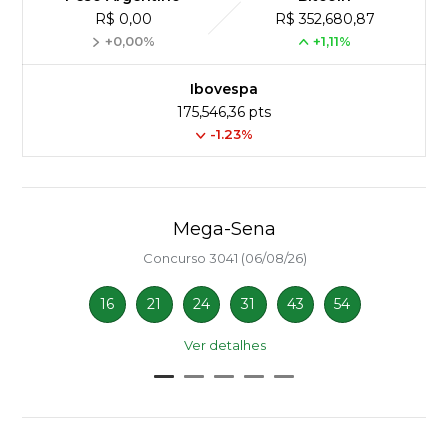
R$ 0,00
R$ 352,680,87
+0,00%
+1,11%
Ibovespa
175,546,36 pts
-1.23%
Mega-Sena
Concurso 3041 (06/08/26)
16
21
24
31
43
54
Ver detalhes