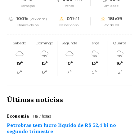
Sensação
Vento
Umidade
100%
07h11
18h09
(2.65mm)
Chance chuva
Nascer do sol
Pôr do sol
Sábado
Domingo
Segunda
Terça
Quarta
19°
15°
10°
13°
16°
8°
8°
7°
9°
12°
Últimas notícias
Economia
Há 7 horas
Petrobras tem lucro líquido de R$ 52,4 bi no
segundo trimestre