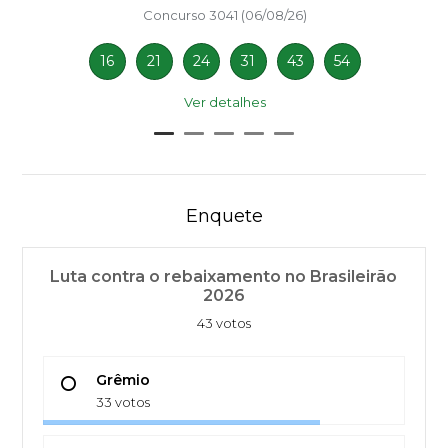
Concurso 3041 (06/08/26)
16
21
24
31
43
54
Ver detalhes
Enquete
Luta contra o rebaixamento no Brasileirão
2026
43 votos
Grêmio
33 votos