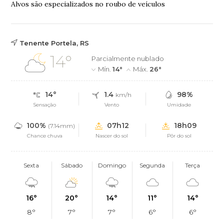
Alvos são especializados no roubo de veículos
Tenente Portela, RS
14°
Parcialmente nublado
Mín.
14°
Máx.
26°
14°
1.4
98%
km/h
Sensação
Vento
Umidade
100%
07h12
18h09
(7.14mm)
Chance chuva
Nascer do sol
Pôr do sol
Sexta
Sábado
Domingo
Segunda
Terça
16°
20°
14°
11°
14°
8°
7°
7°
6°
6°