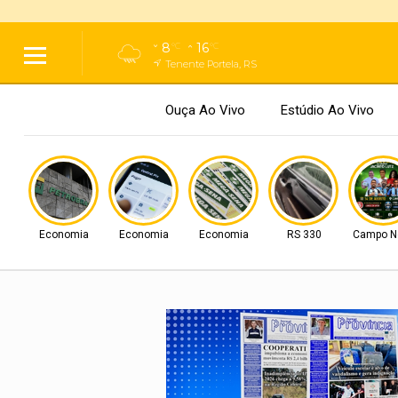
8
16
°C
°C
Tenente Portela, RS
Ouça Ao Vivo
Estúdio Ao Vivo
Economia
Economia
Economia
RS 330
Campo N