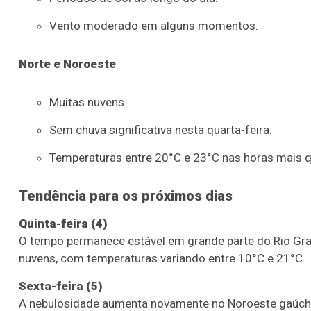
Lotofácil
Lotomania
Vento moderado em alguns momentos.
o 3755 (06/08/26)
Concurso 2959 (05/0
Norte e Noroeste
07
08
09
11
05
08
10
12
2
20
22
23
24
35
36
43
49
5
Muitas nuvens.
25
63
64
65
70
Sem chuva significativa nesta quarta-feira.
Temperaturas entre 20°C e 23°C nas horas mais 
er detalhes
Ver detalhes
Tendência para os próximos dias
Quinta-feira (4)
O tempo permanece estável em grande parte do Rio Grand
nuvens, com temperaturas variando entre 10°C e 21°C.
Sexta-feira (5)
A nebulosidade aumenta novamente no Noroeste gaúcho