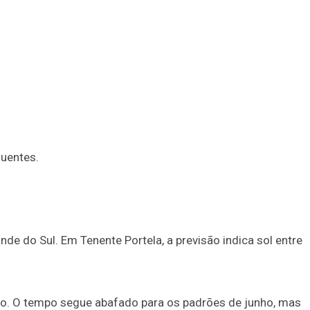
Duplasena
8/26)
Concurso 2992 (05/08/26)
2
27
33
10
14
16
21
30
31
0
56
61
Ver detalhes
74
93
quentes.
e do Sul. Em Tenente Portela, a previsão indica sol entre
. O tempo segue abafado para os padrões de junho, mas