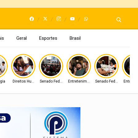
is
Geral
Esportes
Brasil
gia
Direitos Humanos
Senado Federal
Entretenimento
Senado Federal
Entrete