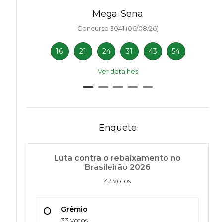
Mega-Sena
Concurso 3041 (06/08/26)
16
21
24
31
43
54
Ver detalhes
Enquete
Luta contra o rebaixamento no
Brasileirão 2026
43 votos
Grêmio
33 votos