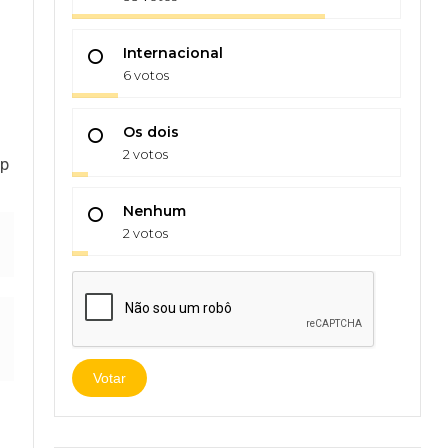
Internacional
6 votos
Os dois
2 votos
pp
Nenhum
2 votos
Votar