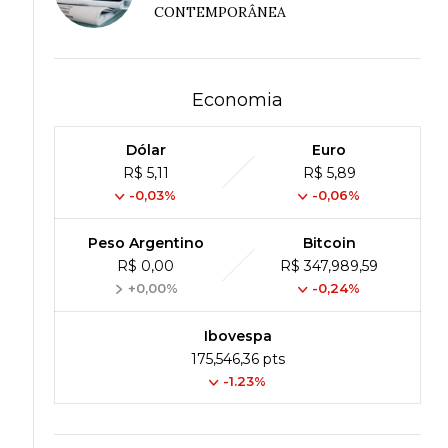
CONTEMPORÂNEA
Economia
Dólar
Euro
R$ 5,11
R$ 5,89
-0,03%
-0,06%
Peso Argentino
Bitcoin
R$ 0,00
R$ 347,989,59
+0,00%
-0,24%
Ibovespa
175,546,36 pts
-1.23%