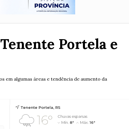
Tenente Portela e
iros em algumas áreas e tendência de aumento da
Tenente Portela, RS
16°
Chuvas esparsas
Mín.
8°
Máx.
16°