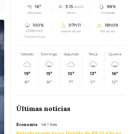
16°
3.15
98%
km/h
Sensação
Vento
Umidade
100%
07h11
18h09
(2.65mm)
Nascer do sol
Pôr do sol
Chance chuva
Sábado
Domingo
Segunda
Terça
Quarta
19°
15°
10°
13°
16°
8°
8°
7°
9°
12°
Últimas notícias
Economia
Há 1 hora
Petrobras tem lucro líquido de R$ 52,4 bi no