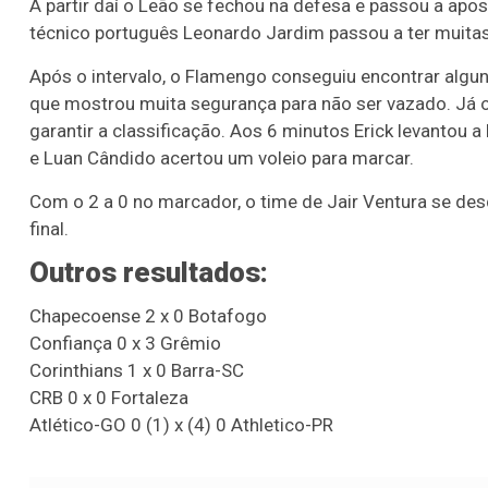
A partir daí o Leão se fechou na defesa e passou a ap
técnico português Leonardo Jardim passou a ter muitas 
Após o intervalo, o Flamengo conseguiu encontrar algun
que mostrou muita segurança para não ser vazado. Já o 
garantir a classificação. Aos 6 minutos Erick levantou 
e Luan Cândido acertou um voleio para marcar.
Com o 2 a 0 no marcador, o time de Jair Ventura se desd
final.
Outros resultados:
Chapecoense 2 x 0 Botafogo
Confiança 0 x 3 Grêmio
Corinthians 1 x 0 Barra-SC
CRB 0 x 0 Fortaleza
Atlético-GO 0 (1) x (4) 0 Athletico-PR