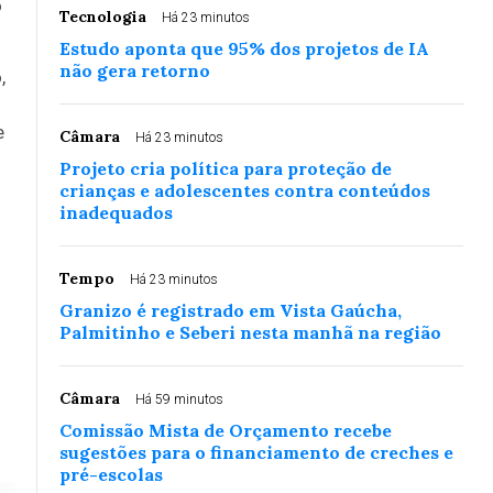
o
Tecnologia
Há 23 minutos
Estudo aponta que 95% dos projetos de IA
não gera retorno
,
e
Câmara
Há 23 minutos
Projeto cria política para proteção de
crianças e adolescentes contra conteúdos
inadequados
Tempo
Há 23 minutos
Granizo é registrado em Vista Gaúcha,
Palmitinho e Seberi nesta manhã na região
Câmara
Há 59 minutos
Comissão Mista de Orçamento recebe
sugestões para o financiamento de creches e
pré-escolas