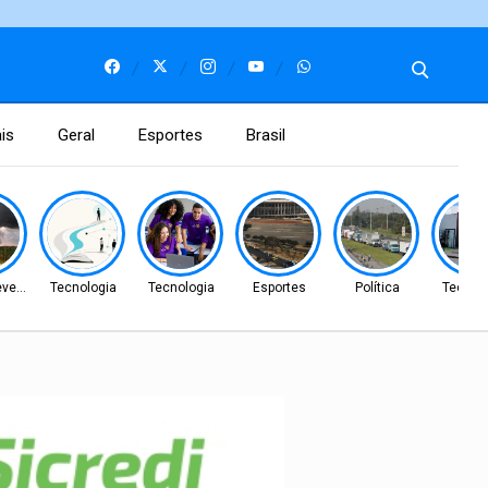
is
Geral
Esportes
Brasil
vero
Tecnologia
Tecnologia
Esportes
Política
Tecnol