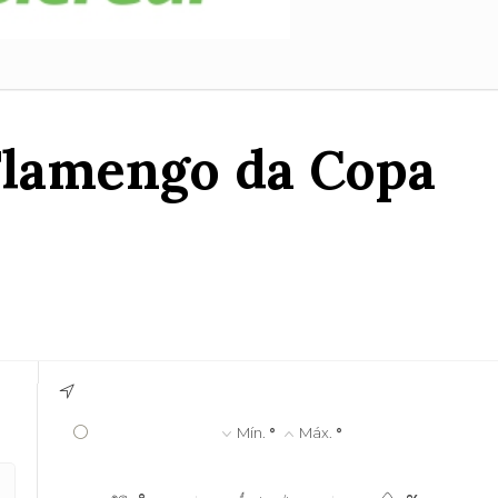
 Flamengo da Copa
°
Mín.
°
Máx.
°