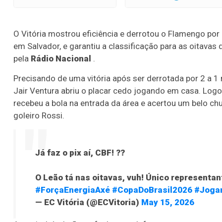
O Vitória mostrou eficiência e derrotou o Flamengo por 2
em Salvador, e garantiu a classificação para as oitavas d
pela
Rádio Nacional
.
Precisando de uma vitória após ser derrotada por 2 a 1
Jair Ventura abriu o placar cedo jogando em casa. Logo
recebeu a bola na entrada da área e acertou um belo ch
goleiro Rossi.
Já faz o pix aí, CBF! ??
O Leão tá nas oitavas, vuh! Único representa
#ForçaEnergiaAxé
#CopaDoBrasil2026
#Joga
— EC Vitória (@ECVitoria)
May 15, 2026