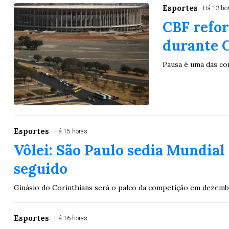
Esportes
Há 13 ho
CBF refor
durante 
Pausa é uma das con
Esportes
Há 15 horas
Vôlei: São Paulo sedia Mundial
seguido
Ginásio do Corinthians será o palco da competição em dezem
Esportes
Há 16 horas