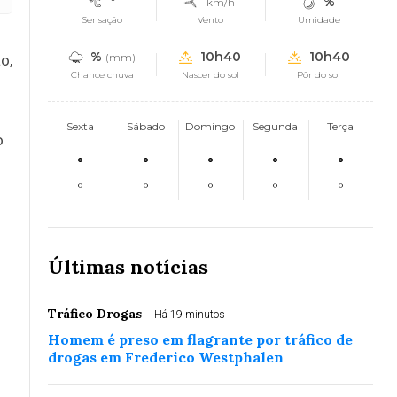
°
%
km/h
Sensação
Vento
Umidade
%
10h40
10h40
(mm)
o,
Chance chuva
Nascer do sol
Pôr do sol
Sexta
Sábado
Domingo
Segunda
Terça
o
°
°
°
°
°
°
°
°
°
°
Últimas notícias
Tráfico Drogas
Há 19 minutos
Homem é preso em flagrante por tráfico de
drogas em Frederico Westphalen