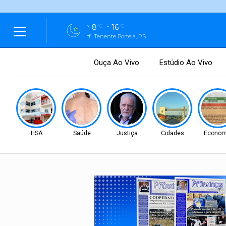
8
16
°C
°C
Tenente Portela, RS
Ouça Ao Vivo
Estúdio Ao Vivo
HSA
Saúde
Justiça
Cidades
Econom