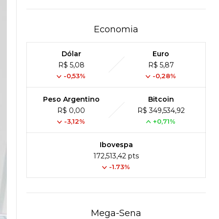
Economia
Dólar
Euro
R$ 5,08
R$ 5,87
-0,53%
-0,28%
Peso Argentino
Bitcoin
R$ 0,00
R$ 349,534,92
-3,12%
+0,71%
Ibovespa
172,513,42 pts
-1.73%
Mega-Sena