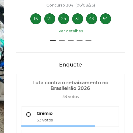
Concurso 3041 (06/08/26)
16
21
24
31
43
54
Ver detalhes
Enquete
Luta contra o rebaixamento no
Brasileirão 2026
44 votos
Grêmio
33 votos