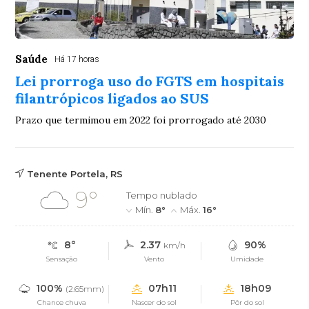
Saúde
Há 17 horas
Lei prorroga uso do FGTS em hospitais
filantrópicos ligados ao SUS
Prazo que termimou em 2022 foi prorrogado até 2030
Tenente Portela, RS
9°
Tempo nublado
Mín.
8°
Máx.
16°
8°
2.37
90%
km/h
Sensação
Vento
Umidade
100%
07h11
18h09
(2.65mm)
Chance chuva
Nascer do sol
Pôr do sol