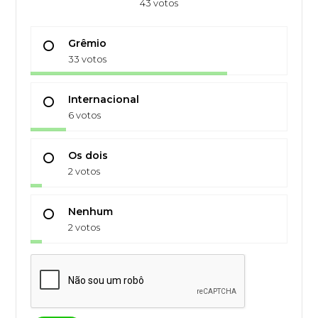
43 votos
Grêmio
33 votos
Internacional
6 votos
Os dois
2 votos
Nenhum
2 votos