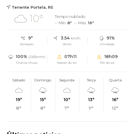
Tenente Portela, RS
10°
Tempo nublado
Mín.
8°
Máx.
16°
9°
3.54
91%
km/h
Sensação
Vento
Umidade
100%
07h11
18h09
(2.65mm)
Chance chuva
Nascer do sol
Pôr do sol
Sábado
Domingo
Segunda
Terça
Quarta
19°
15°
10°
13°
16°
8°
8°
7°
9°
12°