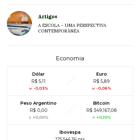
Artigos
A ESCOLA – UMA PERSPECTIVA
CONTEMPORÂNEA
Economia
Dólar
Euro
R$ 5,11
R$ 5,89
-0,03%
-0,06%
Peso Argentino
Bitcoin
R$ 0,00
R$ 349,167,08
+0,00%
+0,10%
Ibovespa
175,546,36 pts