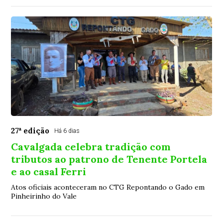
27ª edição
Há 6 dias
Cavalgada celebra tradição com
tributos ao patrono de Tenente Portela
e ao casal Ferri
Atos oficiais aconteceram no CTG Repontando o Gado em
Pinheirinho do Vale