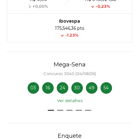
+0,00%
-0,23%
Ibovespa
175,546,36 pts
-1.23%
Mega-Sena
Concurso 3040 (04/08/26)
03
16
24
30
49
54
Ver detalhes
Enquete