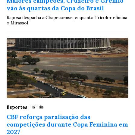
Maiores campeões, Cruzeiro e Grêmio
vão às quartas da Copa do Brasil
Raposa despacha a Chapecoense, enquanto Tricolor elimina
o Mirassol
Esportes
Há 1 dia
CBF reforça paralisação das
competições durante Copa Feminina em
2027