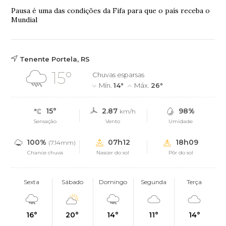
Pausa é uma das condições da Fifa para que o país receba o
Mundial
Tenente Portela, RS
15°
Chuvas esparsas
Mín.
14°
Máx.
26°
15°
2.87
98%
km/h
Sensação
Vento
Umidade
100%
07h12
18h09
(7.14mm)
Chance chuva
Nascer do sol
Pôr do sol
Sexta
Sábado
Domingo
Segunda
Terça
16°
20°
14°
11°
14°