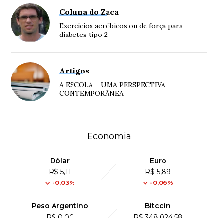
Coluna do Zaca
Exercícios aeróbicos ou de força para
diabetes tipo 2
Artigos
A ESCOLA – UMA PERSPECTIVA
CONTEMPORÂNEA
Economia
Dólar
Euro
R$ 5,11
R$ 5,89
-0,03%
-0,06%
Peso Argentino
Bitcoin
R$ 0,00
R$ 348,024,58