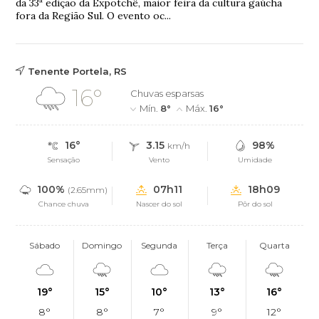
da 33ª edição da Expotchê, maior feira da cultura gaúcha
fora da Região Sul. O evento oc...
Tenente Portela, RS
16°
Chuvas esparsas
Mín.
8°
Máx.
16°
16°
3.15
98%
km/h
Sensação
Vento
Umidade
100%
07h11
18h09
(2.65mm)
Chance chuva
Nascer do sol
Pôr do sol
Sábado
Domingo
Segunda
Terça
Quarta
19°
15°
10°
13°
16°
8°
8°
7°
9°
12°