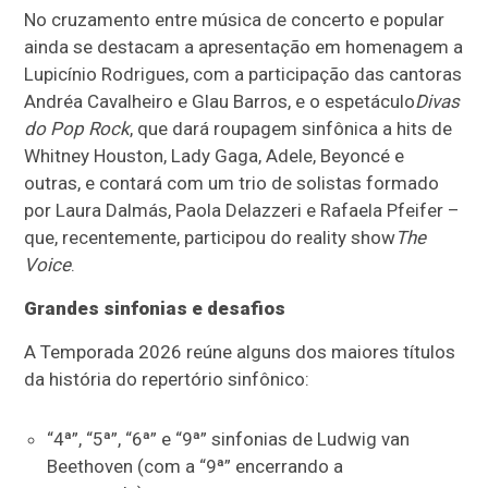
No cruzamento entre música de concerto e popular
ainda se destacam a apresentação em homenagem a
Lupicínio Rodrigues, com a participação das cantoras
Andréa Cavalheiro e Glau Barros, e o espetáculo
Divas
do Pop Rock
, que dará roupagem sinfônica a hits de
Whitney Houston, Lady Gaga, Adele, Beyoncé e
outras, e contará com um trio de solistas formado
por Laura Dalmás, Paola Delazzeri e Rafaela Pfeifer –
que, recentemente, participou do reality show
The
Voice
.
Grandes sinfonias e desafios
A Temporada 2026 reúne alguns dos maiores títulos
da história do repertório sinfônico:
“4ª”, “5ª”, “6ª” e “9ª” sinfonias de Ludwig van
Beethoven (com a “9ª” encerrando a