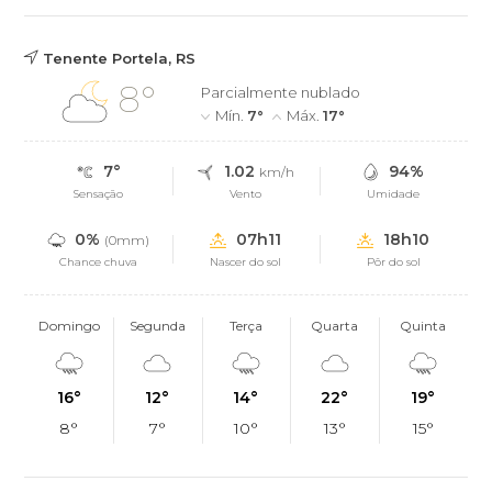
Tenente Portela, RS
8°
Parcialmente nublado
Mín.
7°
Máx.
17°
7°
1.02
94%
km/h
Sensação
Vento
Umidade
0%
07h11
18h10
(0mm)
Chance chuva
Nascer do sol
Pôr do sol
Domingo
Segunda
Terça
Quarta
Quinta
16°
12°
14°
22°
19°
8°
7°
10°
13°
15°