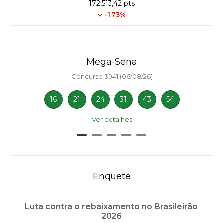
172,513,42 pts
-1.73%
Mega-Sena
Concurso 3041 (06/08/26)
16
21
24
31
43
54
Ver detalhes
Enquete
Luta contra o rebaixamento no Brasileirão
2026