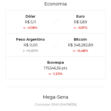
Economia
Dólar
Euro
R$ 5,11
R$ 5,89
-0,18%
-0,51%
Peso Argentino
Bitcoin
R$ 0,00
R$ 348,282,89
+0,00%
-0,48%
Ibovespa
175,546,36 pts
-1.23%
Mega-Sena
Concurso 3040 (04/08/26)