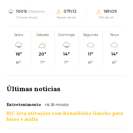
100%
07h12
18h09
(7.14mm)
Chance chuva
Nascer do sol
Pôr do sol
Sexta
Sábado
Domingo
Segunda
Terça
16°
20°
14°
11°
14°
8°
7°
7°
6°
6°
Últimas notícias
Entretenimento
Há 38 minutos
BIC leva ativações com Ronaldinho Gaúcho para
bares e mídia