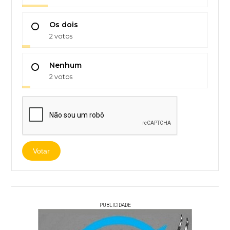
Os dois
2 votos
Nenhum
2 votos
Votar
PUBLICIDADE