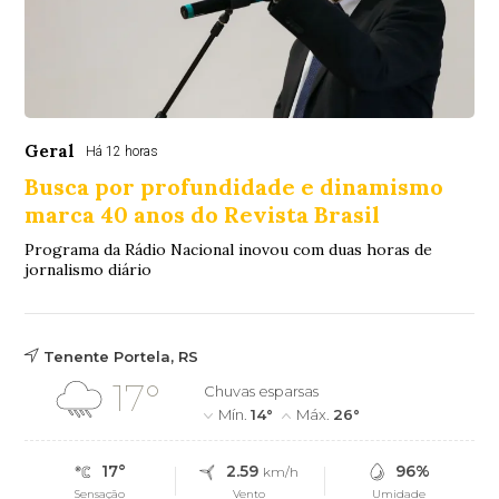
Geral
Há 12 horas
Busca por profundidade e dinamismo
marca 40 anos do Revista Brasil
Programa da Rádio Nacional inovou com duas horas de
jornalismo diário
Tenente Portela, RS
17°
Chuvas esparsas
Mín.
14°
Máx.
26°
17°
2.59
96%
km/h
Sensação
Vento
Umidade