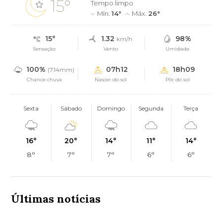
15°
Tempo limpo
Mín.
14°
Máx.
26°
15°
1.32
98%
km/h
Sensação
Vento
Umidade
100%
07h12
18h09
(7.14mm)
Chance chuva
Nascer do sol
Pôr do sol
Sexta
Sábado
Domingo
Segunda
Terça
16°
20°
14°
11°
14°
8°
7°
7°
6°
6°
Últimas notícias