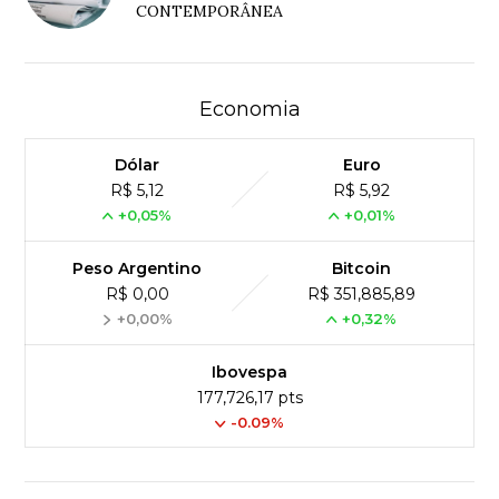
CONTEMPORÂNEA
Economia
Dólar
Euro
R$ 5,12
R$ 5,92
+0,05%
+0,01%
Peso Argentino
Bitcoin
R$ 0,00
R$ 351,885,89
+0,00%
+0,32%
Ibovespa
177,726,17 pts
-0.09%