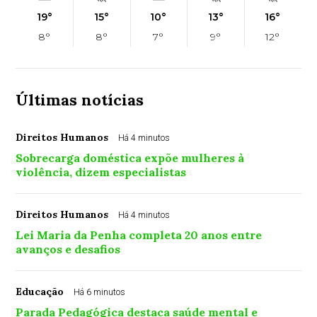
19°
15°
10°
13°
16°
8°
8°
7°
9°
12°
Últimas notícias
Direitos Humanos
Há 4 minutos
Sobrecarga doméstica expõe mulheres à
violência, dizem especialistas
Direitos Humanos
Há 4 minutos
Lei Maria da Penha completa 20 anos entre
avanços e desafios
Educação
Há 6 minutos
Parada Pedagógica destaca saúde mental e