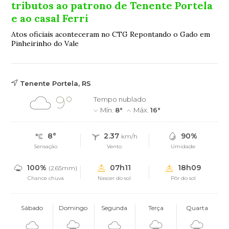
tributos ao patrono de Tenente Portela
e ao casal Ferri
Atos oficiais aconteceram no CTG Repontando o Gado em
Pinheirinho do Vale
Tenente Portela, RS
9°
Tempo nublado
Mín.
8°
Máx.
16°
8°
2.37
90%
km/h
Sensação
Vento
Umidade
100%
07h11
18h09
(2.65mm)
Chance chuva
Nascer do sol
Pôr do sol
Sábado
Domingo
Segunda
Terça
Quarta