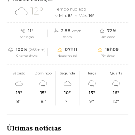
12°
Tempo nublado
Mín.
8°
Máx.
16°
11°
2.88
72%
km/h
Sensação
Vento
Umidade
100%
07h11
18h09
(2.65mm)
Chance chuva
Nascer do sol
Pôr do sol
Sábado
Domingo
Segunda
Terça
Quarta
19°
15°
10°
13°
16°
8°
8°
7°
9°
12°
Últimas notícias