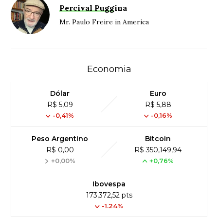
Percival Puggina
Mr. Paulo Freire in America
Economia
Dólar
Euro
R$ 5,09
R$ 5,88
-0,41%
-0,16%
Peso Argentino
Bitcoin
R$ 0,00
R$ 350,149,94
+0,00%
+0,76%
Ibovespa
173,372,52 pts
-1.24%