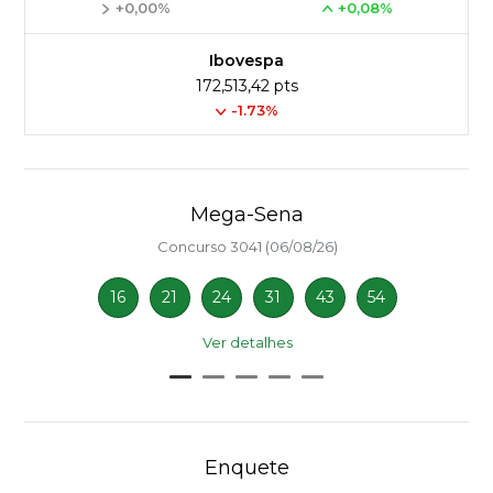
+0,00%
+0,08%
Ibovespa
172,513,42 pts
-1.73%
Mega-Sena
Concurso 3041 (06/08/26)
16
21
24
31
43
54
Ver detalhes
Enquete