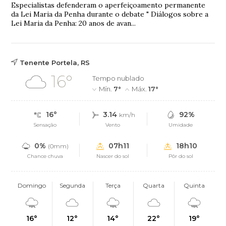
Especialistas defenderam o aperfeiçoamento permanente
da Lei Maria da Penha durante o debate " Diálogos sobre a
Lei Maria da Penha: 20 anos de avan...
Tenente Portela, RS
16°
Tempo nublado
Mín.
7°
Máx.
17°
16°
3.14
92%
km/h
Sensação
Vento
Umidade
0%
07h11
18h10
(0mm)
Chance chuva
Nascer do sol
Pôr do sol
Domingo
Segunda
Terça
Quarta
Quinta
16°
12°
14°
22°
19°