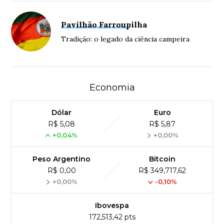
Pavilhão Farroupilha
Tradição: o legado da ciência campeira
Economia
Dólar
Euro
R$ 5,08
R$ 5,87
+0,04%
+0,00%
Peso Argentino
Bitcoin
R$ 0,00
R$ 349,717,62
+0,00%
-0,10%
Ibovespa
172,513,42 pts