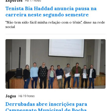
Esportes
Há 17 horas
Tenista Bia Haddad anuncia pausa na
carreira neste segundo semestre
"Não tem sido fácil minha relação com o tênis", disse na rede
social
Jogos
Há 19 horas
Derrubadas abre inscrições para
Campeonato Municipal de Bocha,