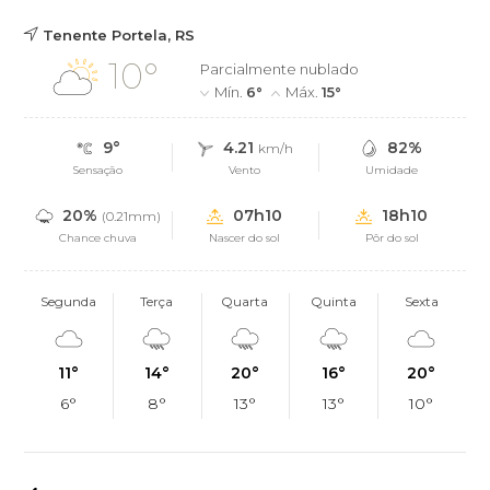
Tenente Portela, RS
10°
Parcialmente nublado
Mín.
6°
Máx.
15°
9°
4.21
82%
km/h
Sensação
Vento
Umidade
20%
07h10
18h10
(0.21mm)
Chance chuva
Nascer do sol
Pôr do sol
Segunda
Terça
Quarta
Quinta
Sexta
11°
14°
20°
16°
20°
6°
8°
13°
13°
10°