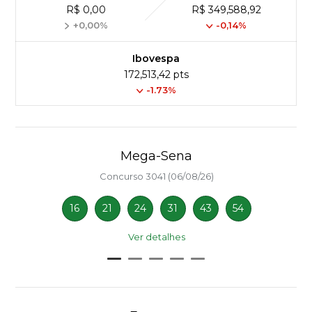
R$ 0,00
R$ 349,588,92
+0,00%
-0,14%
Ibovespa
172,513,42 pts
-1.73%
Mega-Sena
Concurso 3041 (06/08/26)
16
21
24
31
43
54
Ver detalhes