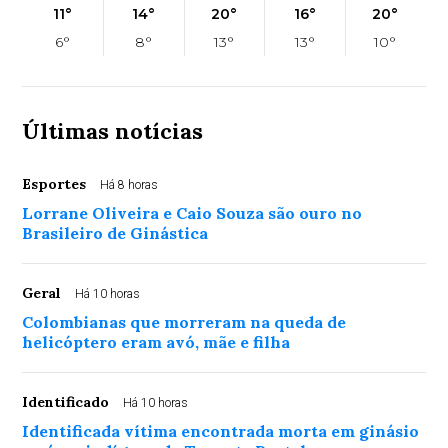
11°
14°
20°
16°
20°
6°
8°
13°
13°
10°
Últimas notícias
Esportes
Há 8 horas
Lorrane Oliveira e Caio Souza são ouro no
Brasileiro de Ginástica
Geral
Há 10 horas
Colombianas que morreram na queda de
helicóptero eram avó, mãe e filha
Identificado
Há 10 horas
Identificada vítima encontrada morta em ginásio