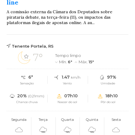
line
A comissão externa da Câmara dos Deputados sobre
pirataria debate, na terça-feira (11), os impactos das
plataformas ilegais de apostas online. A au...
Tenente Portela, RS
7°
Tempo limpo
Mín.
6°
Máx.
15°
6°
1.47
97%
km/h
Sensação
Vento
Umidade
20%
07h10
18h10
(0.21mm)
Chance chuva
Nascer do sol
Pôr do sol
Segunda
Terça
Quarta
Quinta
Sexta