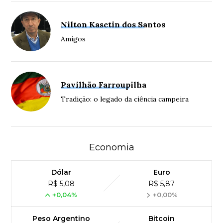
Nilton Kasctin dos Santos
Amigos
Pavilhão Farroupilha
Tradição: o legado da ciência campeira
Economia
Dólar
Euro
R$ 5,08
R$ 5,87
+0,04%
+0,00%
Peso Argentino
Bitcoin