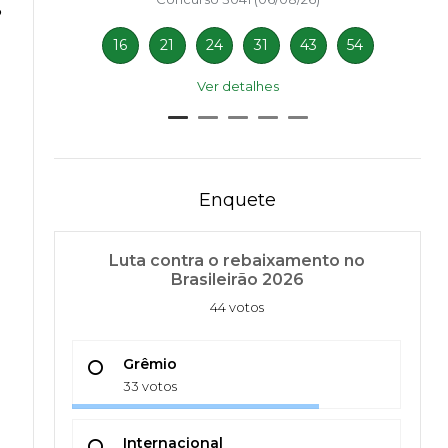
o
16
21
24
31
43
54
Ver detalhes
Enquete
Luta contra o rebaixamento no
Brasileirão 2026
44 votos
Grêmio
33 votos
Internacional