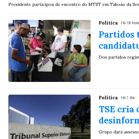
Presidente participou de encontro do MTST em Taboão da Se
Política
Há 18 hor
Partidos 
candidatu
Dos partidos regis
Política
Há 1 dia
TSE cria 
desinform
Grupo dará assesso