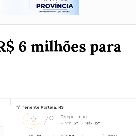
R$ 6 milhões para
o
Tenente Portela, RS
7°
Tempo limpo
Mín.
6°
Máx.
15°