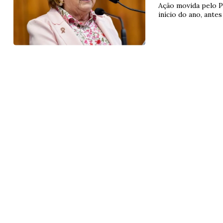
Ação movida pelo 
início do ano, antes
06
09
10
11
11
15
16
18
2
16
19
20
21
29
37
43
46
4
22
60
65
69
78
er detalhes
Ver detalhes