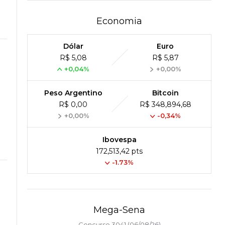
Economia
Dólar
Euro
R$ 5,08
R$ 5,87
+0,04%
+0,00%
Peso Argentino
Bitcoin
R$ 0,00
R$ 348,894,68
+0,00%
-0,34%
Ibovespa
172,513,42 pts
-1.73%
Mega-Sena
Concurso 3041 (06/08/26)