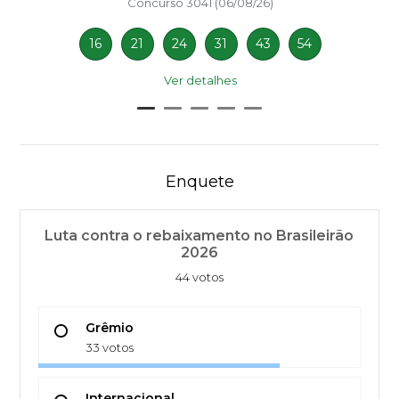
Concurso 3041 (06/08/26)
16
21
24
31
43
54
Ver detalhes
Enquete
Luta contra o rebaixamento no Brasileirão
2026
44 votos
Grêmio
33 votos
Internacional