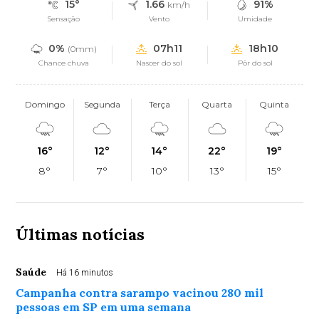
15°
1.66
91%
km/h
Sensação
Vento
Umidade
0%
07h11
18h10
(0mm)
Chance chuva
Nascer do sol
Pôr do sol
Domingo
Segunda
Terça
Quarta
Quinta
16°
12°
14°
22°
19°
8°
7°
10°
13°
15°
Últimas notícias
Saúde
Há 16 minutos
Campanha contra sarampo vacinou 280 mil
pessoas em SP em uma semana