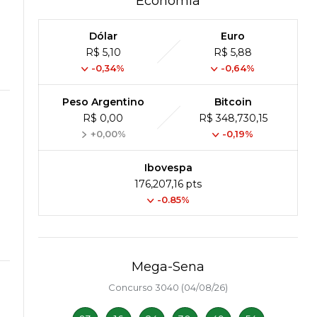
Economia
Dólar
Euro
R$ 5,10
R$ 5,88
-0,34%
-0,64%
Peso Argentino
Bitcoin
R$ 0,00
R$ 348,730,15
+0,00%
-0,19%
Ibovespa
176,207,16 pts
-0.85%
Mega-Sena
Concurso 3040 (04/08/26)