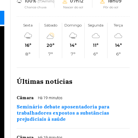
100%
07h12
18h09
(7.14mm)
Chance chuva
Nascer do sol
Pôr do sol
Sexta
Sábado
Domingo
Segunda
Terça
16°
20°
14°
11°
14°
8°
7°
7°
6°
6°
Últimas notícias
Câmara
Há 19 minutos
Seminário debate aposentadoria para
trabalhadores expostos a substâncias
prejudiciais à saúde
Câmara
Há 19 minutos