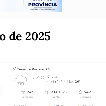
o de 2025
Tenente Portela, RS
24°
Chuva
Mín.
14°
Máx.
26°
24°
3.66
74%
km/h
Sensação
Vento
Umidade