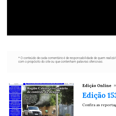
* O conteúdo de cada comentário é de responsabilidade de quem realizá-
com o propósito do site ou que contenham palavras ofensivas.
Edição Online
H
Edição 15
Confira as reporta