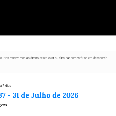
lo. Nos reservamos ao direito de reprovar ou eliminar comentários em desacordo
á 7 dias
37 - 31 de Julho de 2026
gens