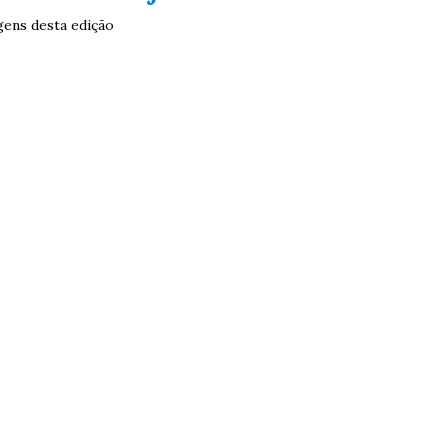
2
27
33
10
14
16
21
30
31
gens desta edição
0
56
61
Ver detalhes
74
93