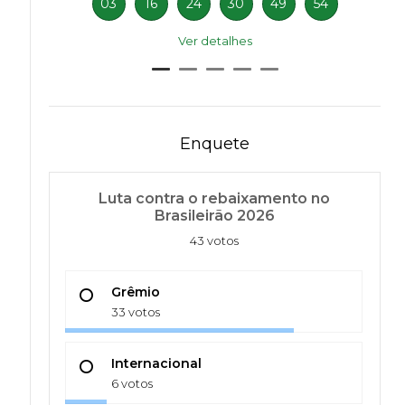
03
16
24
30
49
54
Ver detalhes
Enquete
Luta contra o rebaixamento no
Brasileirão 2026
43 votos
Grêmio
33 votos
Internacional
6 votos