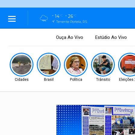
14
26
°C
°C
Tenente Portela, RS
Ouça Ao Vivo
Estúdio Ao Vivo
Cidades
Brasil
Política
Trânsito
Eleições