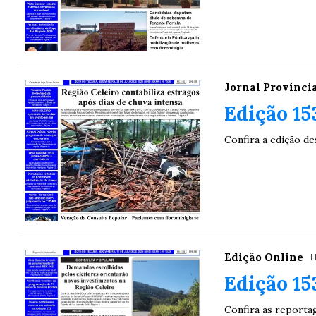
Jornal Provínci
Edição 15
Confira a edição d
Edição Online
H
Edição 15
Confira as reporta