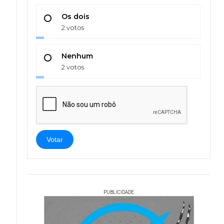
Os dois
2 votos
Nenhum
2 votos
Votar
PUBLICIDADE