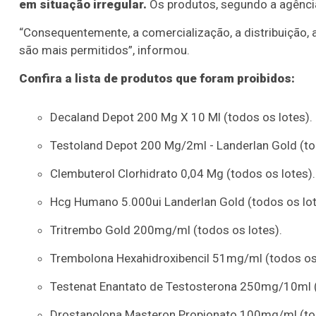
em situação irregular.
Os produtos, segundo a agência
“Consequentemente, a comercialização, a distribuição,
são mais permitidos”, informou.
Confira a lista de produtos que foram proibidos:
Decaland Depot 200 Mg X 10 Ml (todos os lotes).
Testoland Depot 200 Mg/2ml - Landerlan Gold (to
Clembuterol Clorhidrato 0,04 Mg (todos os lotes).
Hcg Humano 5.000ui Landerlan Gold (todos os lot
Tritrembo Gold 200mg/ml (todos os lotes).
Trembolona Hexahidroxibencil 51mg/ml (todos os 
Testenat Enantato de Testosterona 250mg/10ml (
Lotofácil
Lotomania
Drostanolona Masteron Propionato 100mg/ml (tod
o 3754 (05/08/26)
Concurso 2959 (05/0