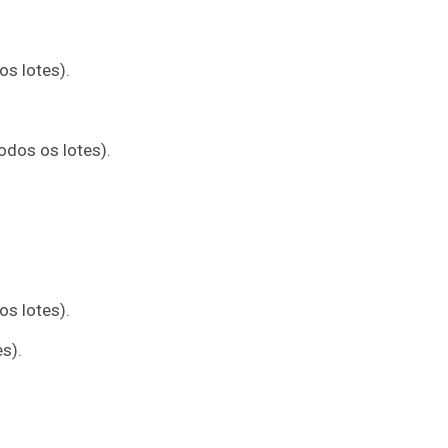
s lotes).
dos os lotes).
s lotes).
s).