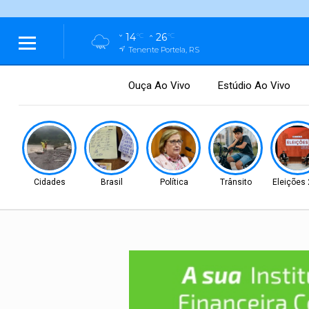
14
26
°C
°C
Tenente Portela, RS
Ouça Ao Vivo
Estúdio Ao Vivo
Cidades
Brasil
Política
Trânsito
Eleições