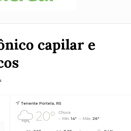
nico capilar e
cos
s
Tenente Portela, RS
20°
Chuva
Mín.
14°
Máx.
26°