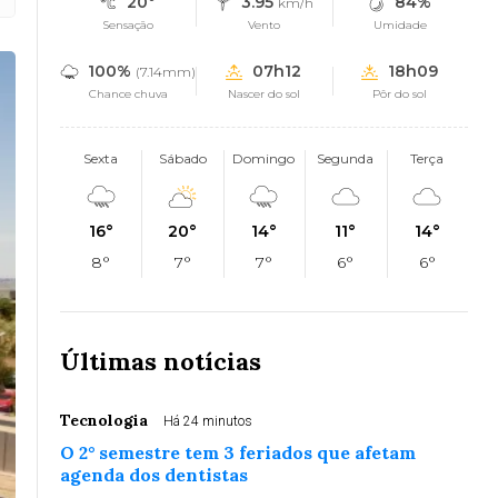
20°
3.95
84%
km/h
Sensação
Vento
Umidade
100%
07h12
18h09
(7.14mm)
Chance chuva
Nascer do sol
Pôr do sol
Sexta
Sábado
Domingo
Segunda
Terça
16°
20°
14°
11°
14°
8°
7°
7°
6°
6°
Últimas notícias
Tecnologia
Há 24 minutos
O 2° semestre tem 3 feriados que afetam
agenda dos dentistas