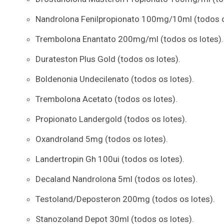
Nandrolona Fenilpropionato 100mg/10ml (todos o
05
07
08
11
05
08
10
12
2
Trembolona Enantato 200mg/ml (todos os lotes).
16
20
21
23
35
36
43
49
5
Durateston Plus Gold (todos os lotes).
25
63
64
65
70
Boldenonia Undecilenato (todos os lotes).
er detalhes
Ver detalhes
Trembolona Acetato (todos os lotes).
Propionato Landergold (todos os lotes).
Oxandroland 5mg (todos os lotes).
Landertropin Gh 100ui (todos os lotes).
Decaland Nandrolona 5ml (todos os lotes).
Testoland/Deposteron 200mg (todos os lotes).
Stanozoland Depot 30ml (todos os lotes).