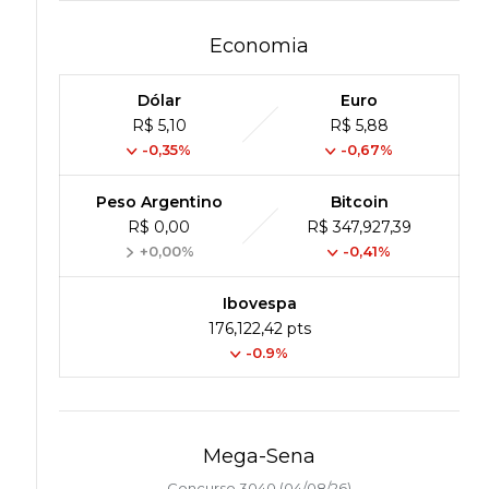
Economia
Dólar
Euro
R$ 5,10
R$ 5,88
-0,35%
-0,67%
Peso Argentino
Bitcoin
R$ 0,00
R$ 347,927,39
+0,00%
-0,41%
Ibovespa
176,122,42 pts
-0.9%
Mega-Sena
Concurso 3040 (04/08/26)