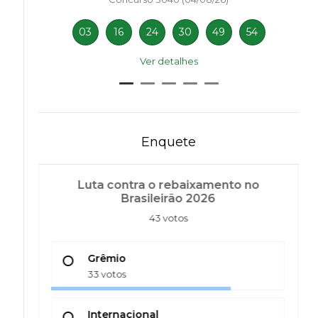
03
16
24
30
49
54
Ver detalhes
Enquete
Luta contra o rebaixamento no
Brasileirão 2026
43 votos
Grêmio
33 votos
Internacional