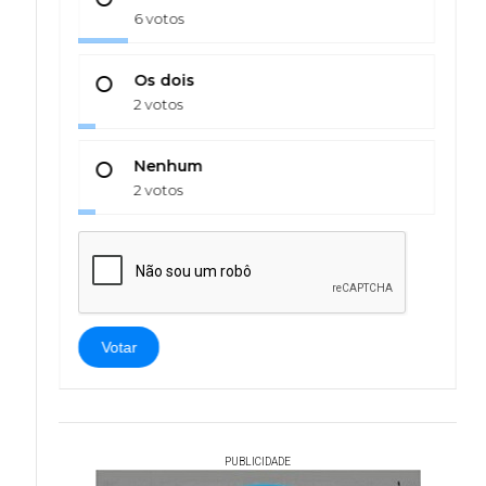
6 votos
Os dois
2 votos
Nenhum
2 votos
Votar
PUBLICIDADE