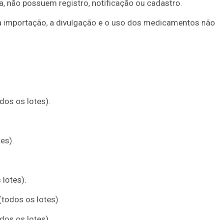
, não possuem registro, notificação ou cadastro.
 a importação, a divulgação e o uso dos medicamentos não
dos os lotes).
es).
lotes).
todos os lotes).
Duplasena
os os lotes).
8/26)
Concurso 2992 (05/08/26)