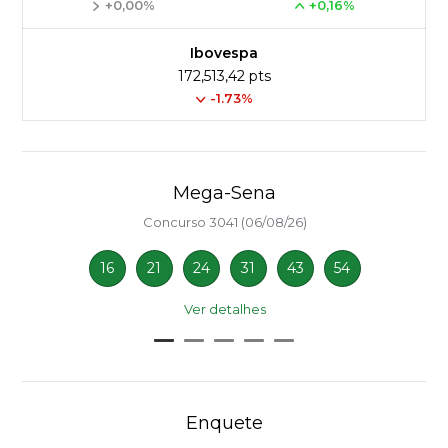
+0,00%
+0,16%
Ibovespa
172,513,42 pts
-1.73%
Mega-Sena
Concurso 3041 (06/08/26)
16
21
24
31
43
54
Ver detalhes
Enquete