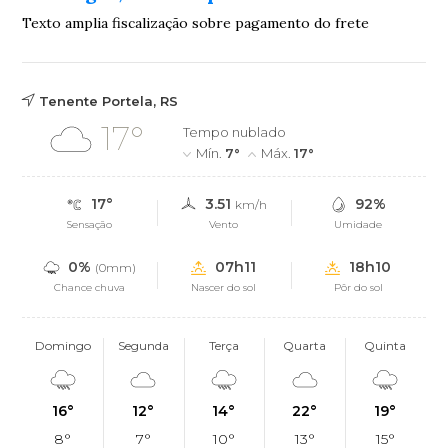
Texto amplia fiscalização sobre pagamento do frete
Tenente Portela, RS
17°
Tempo nublado
Mín.
7°
Máx.
17°
17°
3.51
92%
km/h
Sensação
Vento
Umidade
0%
07h11
18h10
(0mm)
Chance chuva
Nascer do sol
Pôr do sol
Domingo
Segunda
Terça
Quarta
Quinta
16°
12°
14°
22°
19°
8°
7°
10°
13°
15°