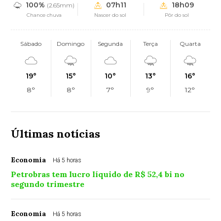
100%
07h11
18h09
(2.65mm)
Chance chuva
Nascer do sol
Pôr do sol
Sábado
Domingo
Segunda
Terça
Quarta
19°
15°
10°
13°
16°
8°
8°
7°
9°
12°
Últimas notícias
Economia
Há 5 horas
Petrobras tem lucro líquido de R$ 52,4 bi no
segundo trimestre
Economia
Há 5 horas