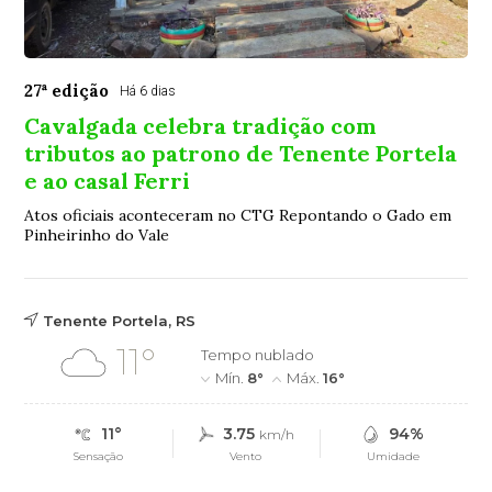
27ª edição
Há 6 dias
Cavalgada celebra tradição com
tributos ao patrono de Tenente Portela
e ao casal Ferri
Atos oficiais aconteceram no CTG Repontando o Gado em
Pinheirinho do Vale
Tenente Portela, RS
11°
Tempo nublado
Mín.
8°
Máx.
16°
11°
3.75
94%
km/h
Sensação
Vento
Umidade