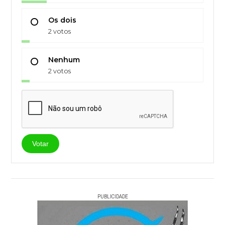
Os dois
2 votos
Nenhum
2 votos
Votar
PUBLICIDADE