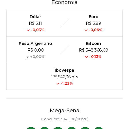
Economia
Dólar
Euro
R$ 5,11
R$ 5,89
-0,03%
-0,06%
Peso Argentino
Bitcoin
R$ 0,00
R$ 348,368,09
+0,00%
-0,13%
Ibovespa
175,546,36 pts
-1.23%
Mega-Sena
Concurso 3041 (06/08/26)