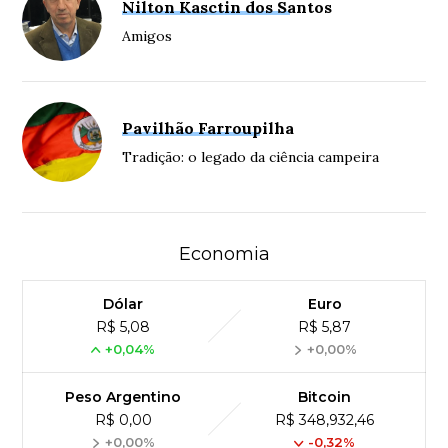
Nilton Kasctin dos Santos
Amigos
Pavilhão Farroupilha
Tradição: o legado da ciência campeira
Economia
Dólar
Euro
R$ 5,08
R$ 5,87
+0,04%
+0,00%
Peso Argentino
Bitcoin
R$ 0,00
R$ 348,932,46
+0,00%
-0,32%