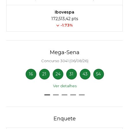
Ibovespa
172,513,42 pts
-1.73%
Mega-Sena
Concurso 3041 (06/08/26)
16
21
24
31
43
54
Ver detalhes
Enquete