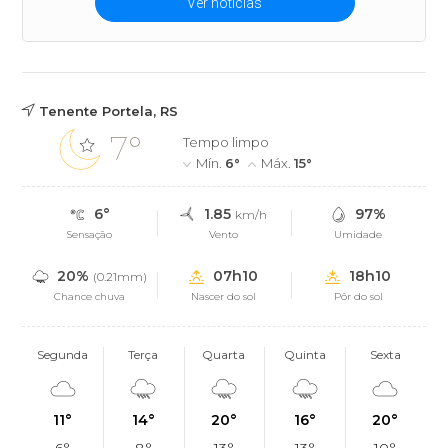
Ver notícias
Tenente Portela, RS
7°
Tempo limpo
Mín.
6°
Máx.
15°
6°
1.85
97%
km/h
Sensação
Vento
Umidade
20%
07h10
18h10
(0.21mm)
Chance chuva
Nascer do sol
Pôr do sol
Segunda
Terça
Quarta
Quinta
Sexta
11°
14°
20°
16°
20°