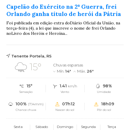
Capelão do Exército na 2ª Guerra, frei
Orlando ganha título de herói da Pátria
Foi publicada em edição extra doDiário Oficial da União, na
terça-feira (4), a lei que inscreve o nome de frei Orlando
noLivro dos Heróis e Heroína...
Tenente Portela, RS
15°
Chuvas esparsas
Mín.
14°
Máx.
26°
15°
1.41
98%
km/h
Sensação
Vento
Umidade
100%
07h12
18h09
(7.14mm)
Chance chuva
Nascer do sol
Pôr do sol
Sexta
Sábado
Domingo
Segunda
Terça