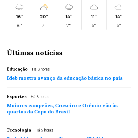
16°
20°
14°
11°
14°
8°
7°
7°
6°
6°
Últimas notícias
Educação
Há 3 horas
Ideb mostra avanço da educação básica no país
Esportes
Há 3 horas
Maiores campeões, Cruzeiro e Grêmio vão às
quartas da Copa do Brasil
Tecnologia
Há 5 horas