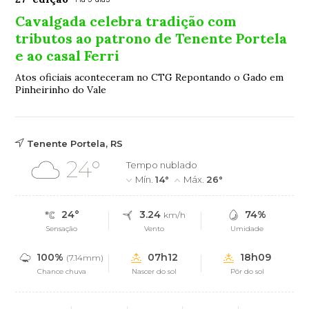
Cavalgada celebra tradição com
tributos ao patrono de Tenente Portela
e ao casal Ferri
Atos oficiais aconteceram no CTG Repontando o Gado em
Pinheirinho do Vale
Tenente Portela, RS
24°
Tempo nublado
Mín.
14°
Máx.
26°
24°
3.24
74%
km/h
Sensação
Vento
Umidade
100%
07h12
18h09
(7.14mm)
Chance chuva
Nascer do sol
Pôr do sol