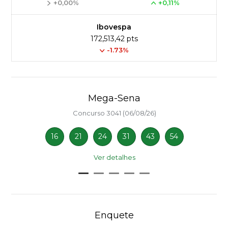
+0,00%
+0,11%
Ibovespa
172,513,42 pts
-1.73%
Mega-Sena
Concurso 3041 (06/08/26)
16
21
24
31
43
54
Ver detalhes
Enquete