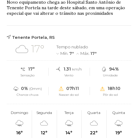
Novo equipamento chega ao Hospital Santo Antônio de
Tenente Portela na tarde deste sábado, em uma operação
especial que vai alterar o trânsito nas proximidades
Tenente Portela, RS
17°
Tempo nublado
Mín.
7°
Máx.
17°
17°
1.31
94%
km/h
Sensação
Vento
Umidade
0%
07h11
18h10
(0mm)
Chance chuva
Nascer do sol
Pôr do sol
Domingo
Segunda
Terça
Quarta
Quinta
16°
12°
14°
22°
19°