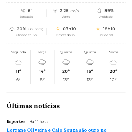
6°
2.25
89%
km/h
Sensação
Vento
Umidade
20%
07h10
18h10
(0.21mm)
Chance chuva
Nascer do sol
Pôr do sol
Segunda
Terça
Quarta
Quinta
Sexta
11°
14°
20°
16°
20°
6°
8°
13°
13°
10°
Últimas notícias
Esportes
Há 11 horas
Lorrane Oliveira e Caio Souza são ouro no