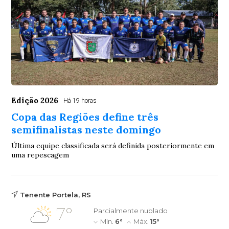
Edição 2026
Há 19 horas
Copa das Regiões define três
semifinalistas neste domingo
Última equipe classificada será definida posteriormente em
uma repescagem
Tenente Portela, RS
7°
Parcialmente nublado
Mín.
6°
Máx.
15°