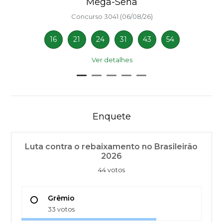
Mega-Sena
Concurso 3041 (06/08/26)
16
21
24
31
43
54
Ver detalhes
Enquete
Luta contra o rebaixamento no Brasileirão
2026
44 votos
Grêmio
33 votos