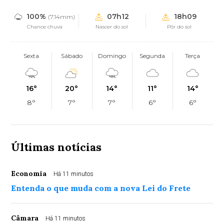
100%
07h12
18h09
(7.14mm)
Chance chuva
Nascer do sol
Pôr do sol
Sexta
Sábado
Domingo
Segunda
Terça
16°
20°
14°
11°
14°
8°
7°
7°
6°
6°
Últimas notícias
Economia
Há 11 minutos
Entenda o que muda com a nova Lei do Frete
Câmara
Há 11 minutos