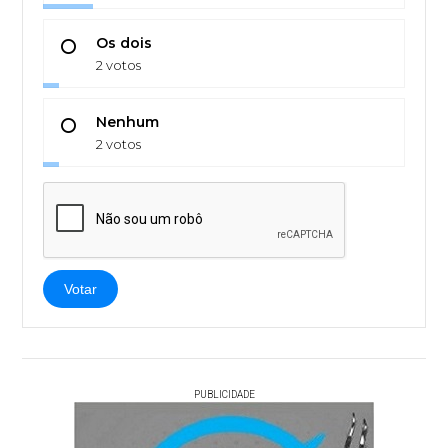
Os dois
2 votos
Nenhum
2 votos
Votar
PUBLICIDADE