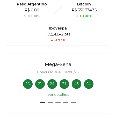
Peso Argentino
Bitcoin
R$ 0,00
R$ 350,334,36
+0,00%
+0,08%
Ibovespa
172,513,42 pts
-1.73%
Mega-Sena
Concurso 3041 (06/08/26)
16
21
24
31
43
54
Ver detalhes