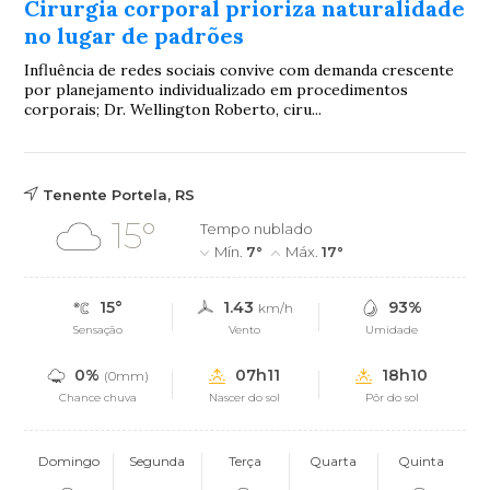
Cirurgia corporal prioriza naturalidade
no lugar de padrões
Influência de redes sociais convive com demanda crescente
por planejamento individualizado em procedimentos
corporais; Dr. Wellington Roberto, ciru...
Tenente Portela, RS
15°
Tempo nublado
Mín.
7°
Máx.
17°
15°
1.43
93%
km/h
Sensação
Vento
Umidade
0%
07h11
18h10
(0mm)
Chance chuva
Nascer do sol
Pôr do sol
Domingo
Segunda
Terça
Quarta
Quinta