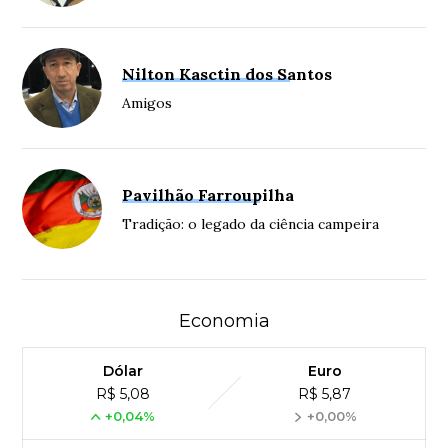
Nilton Kasctin dos Santos
Amigos
Pavilhão Farroupilha
Tradição: o legado da ciência campeira
Economia
Dólar
Euro
R$ 5,08
R$ 5,87
+0,04%
+0,00%